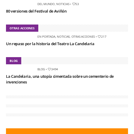
DEL MUNDO
,
NOTICIAS
•
53
80 versiones del Festival de Aviñón
OTRAS ACCIONES
EN PORTADA
,
NOTICIAS
,
OTRAS ACCIONES
•
217
Un repaso por la historia del Teatro La Candelaria
BLOG
BLOG
•
3494
La Candelaria, una utopía cimentada sobre un cementerio de
invenciones