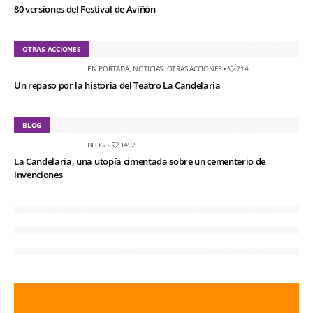
80 versiones del Festival de Aviñón
OTRAS ACCIONES
EN PORTADA
,
NOTICIAS
,
OTRAS ACCIONES
•
214
Un repaso por la historia del Teatro La Candelaria
BLOG
BLOG
•
3492
La Candelaria, una utopía cimentada sobre un cementerio de
invenciones