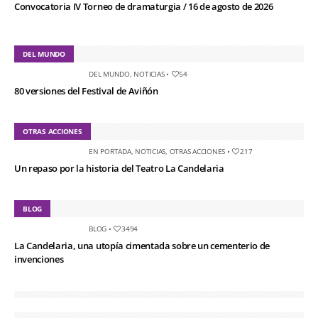
Convocatoria IV Torneo de dramaturgia / 16 de agosto de 2026
DEL MUNDO
DEL MUNDO
,
NOTICIAS
•
54
80 versiones del Festival de Aviñón
OTRAS ACCIONES
EN PORTADA
,
NOTICIAS
,
OTRAS ACCIONES
•
217
Un repaso por la historia del Teatro La Candelaria
BLOG
BLOG
•
3494
La Candelaria, una utopía cimentada sobre un cementerio de
invenciones