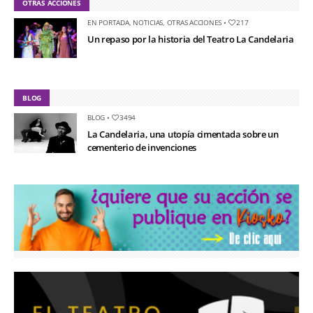
OTRAS ACCIONES
EN PORTADA
,
NOTICIAS
,
OTRAS ACCIONES
•
217
Un repaso por la historia del Teatro La Candelaria
BLOG
BLOG
•
3494
La Candelaria, una utopía cimentada sobre un
cementerio de invenciones