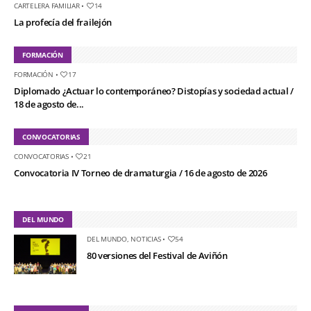
CARTELERA FAMILIAR
•
14
La profecía del frailejón
FORMACIÓN
FORMACIÓN
•
17
Diplomado ¿Actuar lo contemporáneo? Distopías y sociedad actual /
18 de agosto de...
CONVOCATORIAS
CONVOCATORIAS
•
21
Convocatoria IV Torneo de dramaturgia / 16 de agosto de 2026
DEL MUNDO
DEL MUNDO
,
NOTICIAS
•
54
80 versiones del Festival de Aviñón