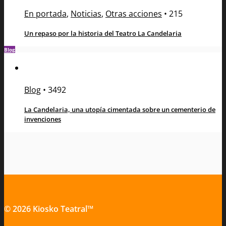
En portada
,
Noticias
,
Otras acciones
•
215
Un repaso por la historia del Teatro La Candelaria
Blog
Blog
•
3492
La Candelaria, una utopía cimentada sobre un cementerio de
invenciones
© 2026 Kiosko Teatral™