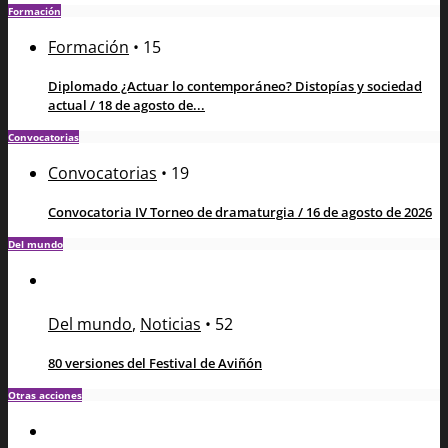
Formación
Formación
•
15
Diplomado ¿Actuar lo contemporáneo? Distopías y sociedad
actual / 18 de agosto de...
Convocatorias
Convocatorias
•
19
Convocatoria IV Torneo de dramaturgia / 16 de agosto de 2026
Del mundo
Del mundo
,
Noticias
•
52
80 versiones del Festival de Aviñón
Otras acciones