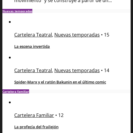
movimiento” y se construye a partir de un...
Nuevas temporadas
Cartelera Teatral
,
Nuevas temporadas
•
15
La escena invertida
Cartelera Teatral
,
Nuevas temporadas
•
14
Spider-Marx y el ratón Bakunin en el último comic
Cartelera familiar
Cartelera Familiar
•
12
La profecía del frailejón