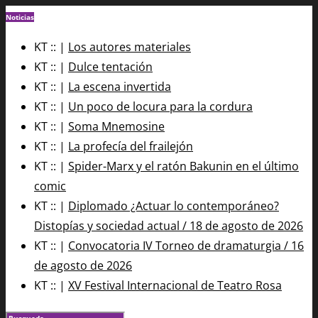
Noticias
KT :: |
Los autores materiales
KT :: |
Dulce tentación
KT :: |
La escena invertida
KT :: |
Un poco de locura para la cordura
KT :: |
Soma Mnemosine
KT :: |
La profecía del frailejón
KT :: |
Spider-Marx y el ratón Bakunin en el último
comic
KT :: |
Diplomado ¿Actuar lo contemporáneo?
Distopías y sociedad actual / 18 de agosto de 2026
KT :: |
Convocatoria IV Torneo de dramaturgia / 16
de agosto de 2026
KT :: |
XV Festival Internacional de Teatro Rosa