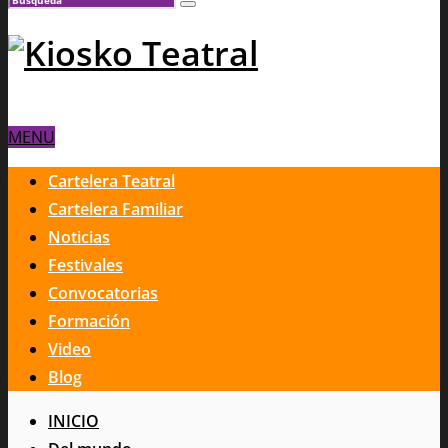
MENU
Cartelera Teatral
Cartelera Familiar
Noticias
Festivales
Convocatorias
Formación
Video
Blog
INICIO