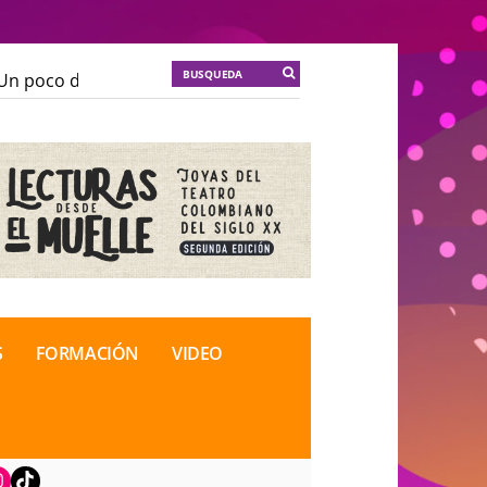
n poco de locura para la cordura
KT :: |
Soma Mnemos
n poco de locura para la cordura
KT :: |
Soma Mnemos
ional de Teatro Rosa
ional de Teatro Rosa
S
FORMACIÓN
VIDEO
book
nstagram
TikTok