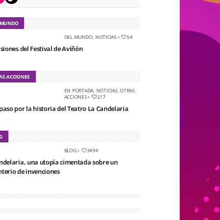
 MUNDO
DEL MUNDO
,
NOTICIAS
•
54
rsiones del Festival de Aviñón
AS ACCIONES
EN PORTADA
,
NOTICIAS
,
OTRAS
ACCIONES
•
217
paso por la historia del Teatro La Candelaria
G
BLOG
•
3494
ndelaria, una utopía cimentada sobre un
terio de invenciones