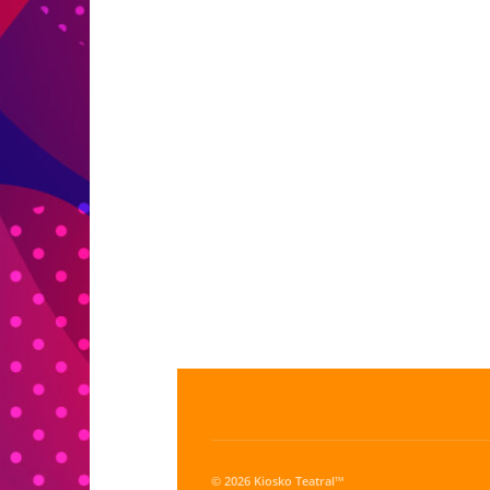
© 2026 Kiosko Teatral™