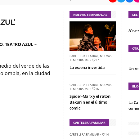
NUEVAS TEMPORADAS
DEL
ZUL’
80 ve
 TEATRO AZUL –
OTR
CARTELERA TEATRAL
,
NUEVAS
TEMPORADAS
•
17
medio del verde de las
La escena invertida
Un re
Colombia, en la ciudad
CARTELERA TEATRAL
,
NUEVAS
BLO
TEMPORADAS
•
16
Spider-Marx y el ratón
Bakunin en el último
La Ca
comic
cemen
CARTELERA FAMILIAR
CARTELERA FAMILIAR
•
14