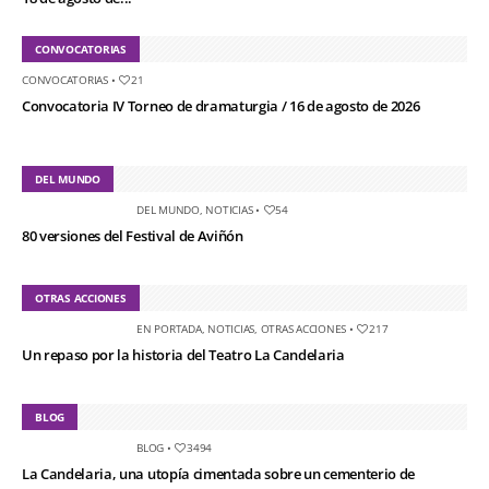
CONVOCATORIAS
CONVOCATORIAS
•
21
Convocatoria IV Torneo de dramaturgia / 16 de agosto de 2026
DEL MUNDO
DEL MUNDO
,
NOTICIAS
•
54
80 versiones del Festival de Aviñón
OTRAS ACCIONES
EN PORTADA
,
NOTICIAS
,
OTRAS ACCIONES
•
217
Un repaso por la historia del Teatro La Candelaria
BLOG
BLOG
•
3494
La Candelaria, una utopía cimentada sobre un cementerio de