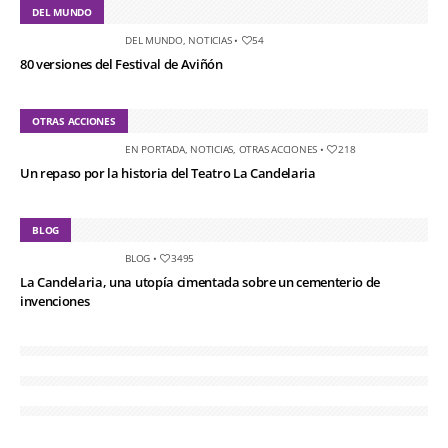
DEL MUNDO
DEL MUNDO
,
NOTICIAS
•
54
80 versiones del Festival de Aviñón
OTRAS ACCIONES
EN PORTADA
,
NOTICIAS
,
OTRAS ACCIONES
•
218
Un repaso por la historia del Teatro La Candelaria
BLOG
BLOG
•
3495
La Candelaria, una utopía cimentada sobre un cementerio de
invenciones