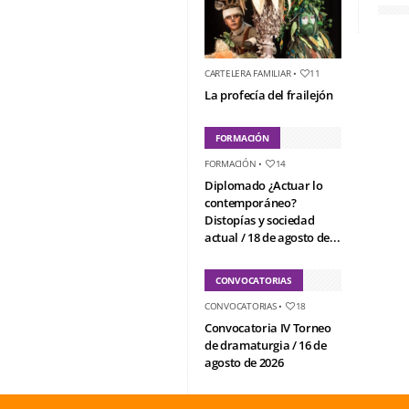
CARTELERA FAMILIAR
•
11
La profecía del frailejón
FORMACIÓN
FORMACIÓN
•
14
Diplomado ¿Actuar lo
contemporáneo?
Distopías y sociedad
actual / 18 de agosto de...
CONVOCATORIAS
CONVOCATORIAS
•
18
Convocatoria IV Torneo
de dramaturgia / 16 de
agosto de 2026