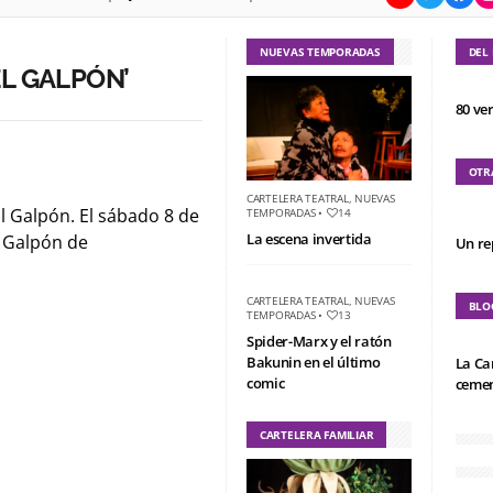
NUEVAS TEMPORADAS
DEL
EL GALPÓN’
80 ve
OTR
CARTELERA TEATRAL
,
NUEVAS
l Galpón. El sábado 8 de
TEMPORADAS
•
14
La escena invertida
l Galpón de
Un re
CARTELERA TEATRAL
,
NUEVAS
BLO
TEMPORADAS
•
13
Spider-Marx y el ratón
Bakunin en el último
La Ca
comic
cemen
CARTELERA FAMILIAR