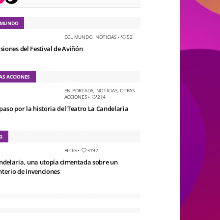
 MUNDO
DEL MUNDO
,
NOTICIAS
•
52
rsiones del Festival de Aviñón
AS ACCIONES
EN PORTADA
,
NOTICIAS
,
OTRAS
ACCIONES
•
214
paso por la historia del Teatro La Candelaria
G
BLOG
•
3492
ndelaria, una utopía cimentada sobre un
terio de invenciones