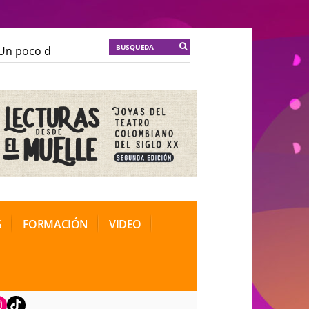
n poco de locura para la cordura
KT :: |
Soma Mnemos
n poco de locura para la cordura
KT :: |
Soma Mnemos
cional de Teatro Rosa
cional de Teatro Rosa
S
FORMACIÓN
VIDEO
book
nstagram
TikTok