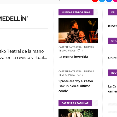
NUEVAS TEMPORADAS
DEL
MEDELLÍN’
80 ve
OTR
CARTELERA TEATRAL
,
NUEVAS
sko Teatral de la mano
TEMPORADAS
•
14
La escena invertida
aron la revista virtual...
Un re
CARTELERA TEATRAL
,
NUEVAS
BLO
TEMPORADAS
•
13
Spider-Marx y el ratón
Bakunin en el último
La Ca
comic
cemen
CARTELERA FAMILIAR