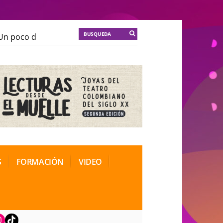
n poco de locura para la cordura
KT :: |
Soma Mnemos
n poco de locura para la cordura
KT :: |
Soma Mnemos
ional de Teatro Rosa
ional de Teatro Rosa
S
FORMACIÓN
VIDEO
book
nstagram
TikTok