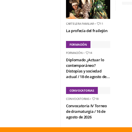
CARTELERA FAMILIAR
•
11
La profecía del frailejón
FORMACIÓN
FORMACIÓN
•
14
Diplomado ¿Actuar lo
contemporáneo?
Distopías y sociedad
actual / 18 de agosto de...
CONVOCATORIAS
CONVOCATORIAS
•
18
Convocatoria IV Torneo
de dramaturgia / 16 de
agosto de 2026