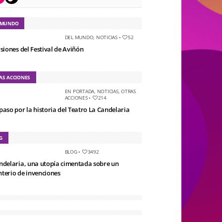
 MUNDO
DEL MUNDO
,
NOTICIAS
•
52
rsiones del Festival de Aviñón
AS ACCIONES
EN PORTADA
,
NOTICIAS
,
OTRAS
ACCIONES
•
214
paso por la historia del Teatro La Candelaria
G
BLOG
•
3492
ndelaria, una utopía cimentada sobre un
terio de invenciones