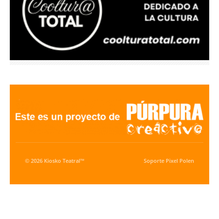
© 2026 Kiosko Teatral™
Soporte
Pixel Polen