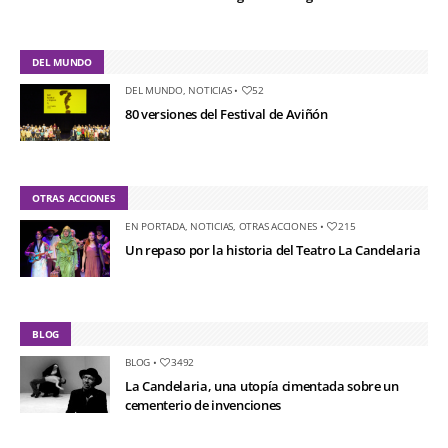
DEL MUNDO
DEL MUNDO
,
NOTICIAS
•
52
80 versiones del Festival de Aviñón
OTRAS ACCIONES
EN PORTADA
,
NOTICIAS
,
OTRAS ACCIONES
•
215
Un repaso por la historia del Teatro La Candelaria
BLOG
BLOG
•
3492
La Candelaria, una utopía cimentada sobre un
cementerio de invenciones