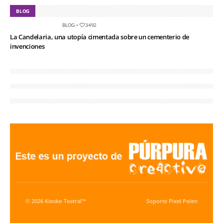
BLOG
BLOG
•
3492
La Candelaria, una utopía cimentada sobre un cementerio de
invenciones
© 2026 Kiosko Teatral™
Soporte
Pixel Polen