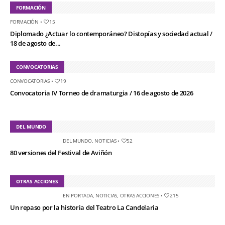
FORMACIÓN
FORMACIÓN
•
15
Diplomado ¿Actuar lo contemporáneo? Distopías y sociedad actual /
18 de agosto de...
CONVOCATORIAS
CONVOCATORIAS
•
19
Convocatoria IV Torneo de dramaturgia / 16 de agosto de 2026
DEL MUNDO
DEL MUNDO
,
NOTICIAS
•
52
80 versiones del Festival de Aviñón
OTRAS ACCIONES
EN PORTADA
,
NOTICIAS
,
OTRAS ACCIONES
•
215
Un repaso por la historia del Teatro La Candelaria