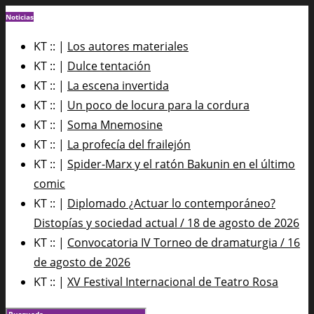
Noticias
KT :: |
Los autores materiales
KT :: |
Dulce tentación
KT :: |
La escena invertida
KT :: |
Un poco de locura para la cordura
KT :: |
Soma Mnemosine
KT :: |
La profecía del frailejón
KT :: |
Spider-Marx y el ratón Bakunin en el último
comic
KT :: |
Diplomado ¿Actuar lo contemporáneo?
Distopías y sociedad actual / 18 de agosto de 2026
KT :: |
Convocatoria IV Torneo de dramaturgia / 16
de agosto de 2026
KT :: |
XV Festival Internacional de Teatro Rosa