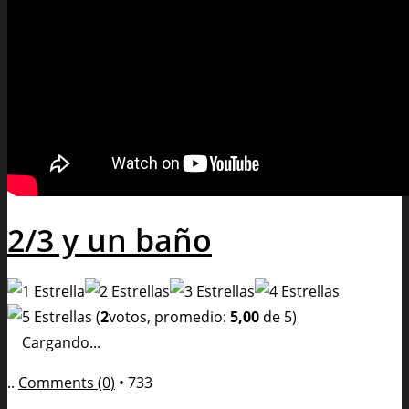
2/3 y un baño
(
2
votos, promedio:
5,00
de 5)
Cargando...
..
Comments (0)
•
733