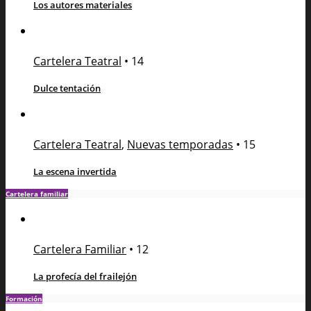
Los autores materiales
Cartelera Teatral
•
14
Dulce tentación
Cartelera Teatral
,
Nuevas temporadas
•
15
La escena invertida
Cartelera familiar
Cartelera Familiar
•
12
La profecía del frailejón
Formación