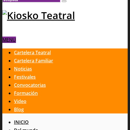
MENU
Cartelera Teatral
Cartelera Familiar
Noticias
Festivales
Convocatorias
Formación
Video
Blog
INICIO