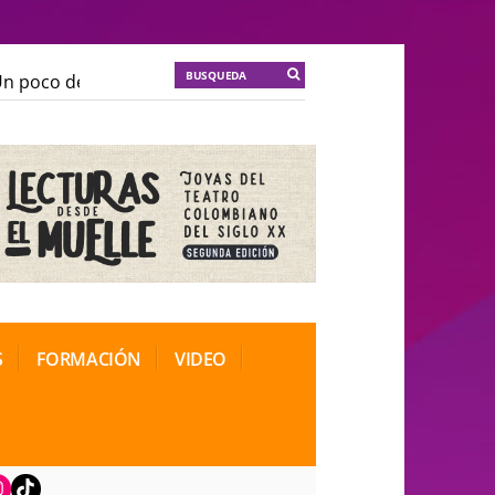
poco de locura para la cordura
KT :: |
Soma Mnemosin
poco de locura para la cordura
KT :: |
Soma Mnemosin
onal de Teatro Rosa
onal de Teatro Rosa
S
FORMACIÓN
VIDEO
book
nstagram
TikTok