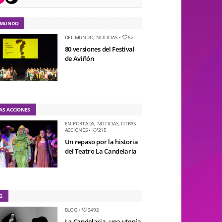
 MUNDO
DEL MUNDO
,
NOTICIAS
•
52
80 versiones del Festival
de Aviñón
AS ACCIONES
EN PORTADA
,
NOTICIAS
,
OTRAS
ACCIONES
•
215
Un repaso por la historia
del Teatro La Candelaria
G
BLOG
•
3492
La Candelaria, una utopía