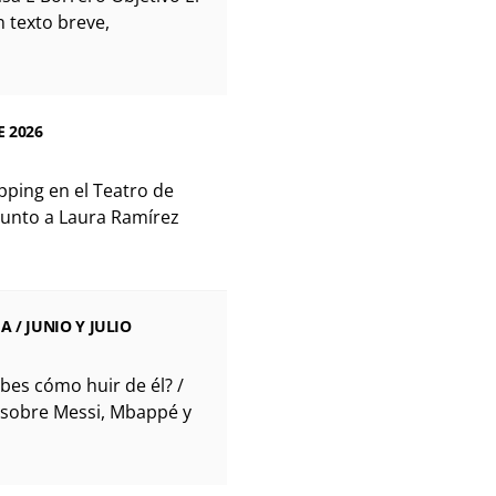
n texto breve,
E 2026
pping en el Teatro de
junto a Laura Ramírez
 / JUNIO Y JULIO
abes cómo huir de él? /
 sobre Messi, Mbappé y