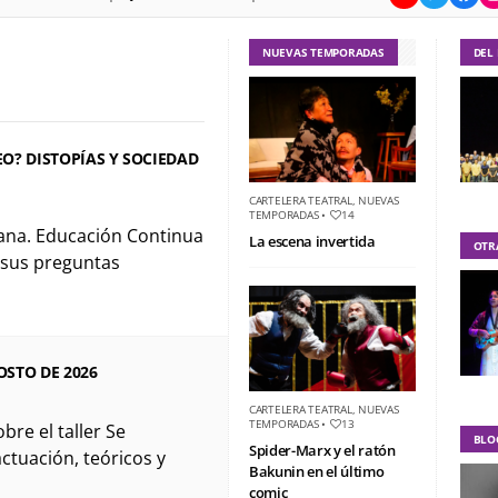
NUEVAS TEMPORADAS
DEL
? DISTOPÍAS Y SOCIEDAD
CARTELERA TEATRAL
,
NUEVAS
TEMPORADAS
•
14
iana. Educación Continua
La escena invertida
OTR
 sus preguntas
OSTO DE 2026
CARTELERA TEATRAL
,
NUEVAS
TEMPORADAS
•
13
bre el taller Se
BLO
Spider-Marx y el ratón
ctuación, teóricos y
Bakunin en el último
comic