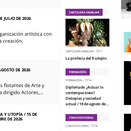
CARTELERA FAMILIAR
 JULIO DE 2026
ganización artística con
a creación,
CARTELERA FAMILIAR
•
11
La profecía del frailejón
AGOSTO DE 2026
FORMACIÓN
FORMACIÓN
•
14
s flotantes de Arte y
Diplomado ¿Actuar lo
a dirigido Actores,...
contemporáneo?
Distopías y sociedad
actual / 18 de agosto de...
 Y UTOPÍA / 15 DE
CONVOCATORIAS
BRE DE 2026
CONVOCATORIAS
•
18