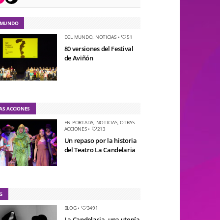
 MUNDO
DEL MUNDO
,
NOTICIAS
•
51
80 versiones del Festival
de Aviñón
AS ACCIONES
EN PORTADA
,
NOTICIAS
,
OTRAS
ACCIONES
•
213
Un repaso por la historia
del Teatro La Candelaria
G
BLOG
•
3491
La Candelaria, una utopía