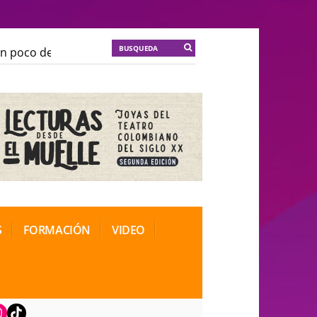
poco de locura para la cordura
KT :: |
Soma Mnemosin
poco de locura para la cordura
KT :: |
Soma Mnemosin
nal de Teatro Rosa
nal de Teatro Rosa
S
FORMACIÓN
VIDEO
book
nstagram
TikTok