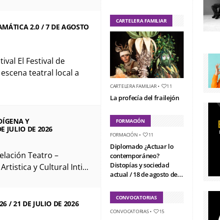
CARTELERA FAMILIAR
MÁTICA 2.0 / 7 DE AGOSTO
val El Festival de
escena teatral local a
CARTELERA FAMILIAR
•
11
La profecía del frailejón
DÍGENA Y
FORMACIÓN
 JULIO DE 2026
FORMACIÓN
•
11
Diplomado ¿Actuar lo
relación Teatro –
contemporáneo?
Distopías y sociedad
tistica y Cultural Inti...
actual / 18 de agosto de...
CONVOCATORIAS
 / 21 DE JULIO DE 2026
CONVOCATORIAS
•
15