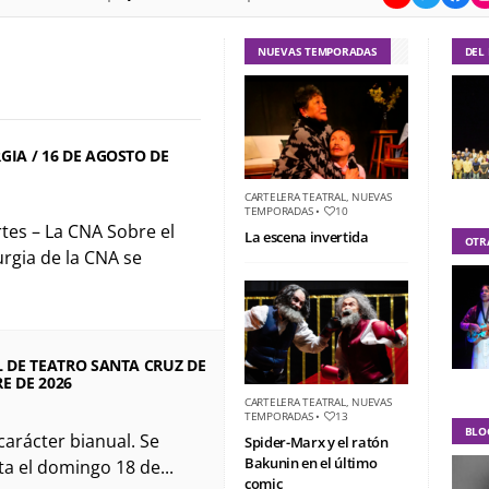
NUEVAS TEMPORADAS
DEL
IA / 16 DE AGOSTO DE
CARTELERA TEATRAL
,
NUEVAS
TEMPORADAS
•
10
tes – La CNA Sobre el
La escena invertida
OTR
rgia de la CNA se
 DE TEATRO SANTA CRUZ DE
RE DE 2026
CARTELERA TEATRAL
,
NUEVAS
TEMPORADAS
•
13
BLO
 carácter bianual. Se
Spider-Marx y el ratón
Bakunin en el último
ta el domingo 18 de...
comic