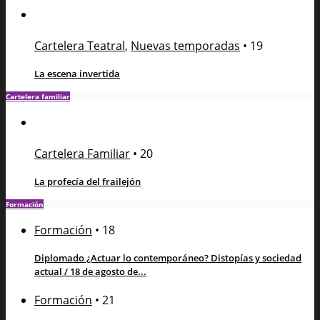
Cartelera Teatral
,
Nuevas temporadas
•
19
La escena invertida
Cartelera familiar
Cartelera Familiar
•
20
La profecía del frailejón
Formación
Formación
•
18
Diplomado ¿Actuar lo contemporáneo? Distopías y sociedad
actual / 18 de agosto de...
Formación
•
21