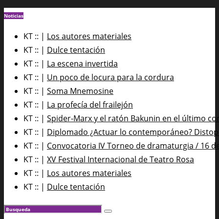
Noticias
KT :: |
Los autores materiales
KT :: |
Dulce tentación
KT :: |
La escena invertida
KT :: |
Un poco de locura para la cordura
KT :: |
Soma Mnemosine
KT :: |
La profecía del frailejón
KT :: |
Spider-Marx y el ratón Bakunin en el último co
KT :: |
Diplomado ¿Actuar lo contemporáneo? Distopía
KT :: |
Convocatoria IV Torneo de dramaturgia / 16 d
KT :: |
XV Festival Internacional de Teatro Rosa
KT :: |
Los autores materiales
KT :: |
Dulce tentación