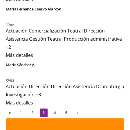
María Fernanda Cuervo Alarcón
907
Actuación
Comercialización Teatral
Dirección
Asistencia
Gestión Teatral
Producción administrativa
+2
Más detalles
Mario Sánchez V.
632
Actuación
Dirección
Dirección Asistencia
Dramaturgia
Investigación
+3
Más detalles
3
«
1
2
4
5
»