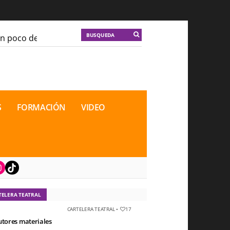
poco de locura para la cordura
KT :: |
Soma Mnemosin
poco de locura para la cordura
KT :: |
Soma Mnemosin
onal de Teatro Rosa
onal de Teatro Rosa
S
FORMACIÓN
VIDEO
book
nstagram
TikTok
TELERA TEATRAL
CARTELERA TEATRAL
•
17
utores materiales