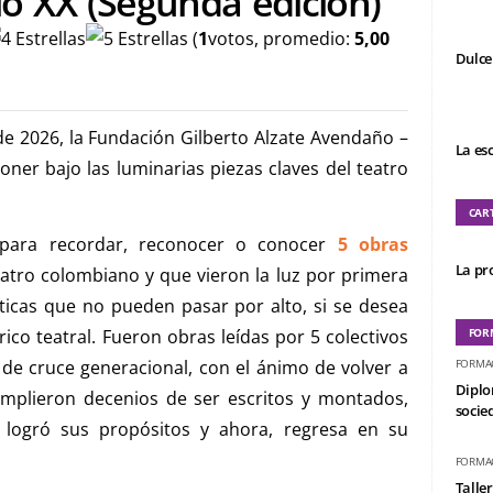
lo XX (Segunda edición)
(
1
votos, promedio:
5,00
Dulce
e 2026, la Fundación Gilberto Alzate Avendaño –
La es
ner bajo las luminarias piezas claves del teatro
CAR
a para recordar, reconocer o conocer
5 obras
La pro
atro colombiano y que vieron la luz por primera
ticas que no pueden pasar por alto, si se desea
ico teatral. Fueron obras leídas por 5 colectivos
FOR
o de cruce generacional, con el ánimo de volver a
FORMA
Diplo
mplieron decenios de ser escritos y montados,
socied
o logró sus propósitos y ahora, regresa en su
FORMA
Taller