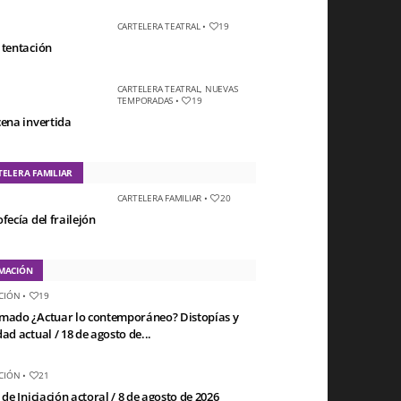
CARTELERA TEATRAL
•
19
 tentación
CARTELERA TEATRAL
,
NUEVAS
TEMPORADAS
•
19
cena invertida
TELERA FAMILIAR
CARTELERA FAMILIAR
•
20
fecía del frailejón
MACIÓN
CIÓN
•
19
mado ¿Actuar lo contemporáneo? Distopías y
ad actual / 18 de agosto de...
CIÓN
•
21
 de Iniciación actoral / 8 de agosto de 2026