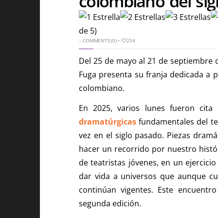
colombiano del sig
de 5)
..
COMMENTS (0)
•
254
Del 25 de mayo al 21 de septiembre d
Fuga presenta su franja dedicada a po
colombiano.
En 2025, varios lunes fueron cit
dramatúrgicas
fundamentales del te
vez en el siglo pasado. Piezas dramá
hacer un recorrido por nuestro histór
de teatristas jóvenes, en un ejercici
dar vida a universos que aunque cu
continúan vigentes. Este encuentr
segunda edición.