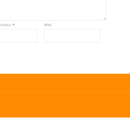
trónico
*
Web