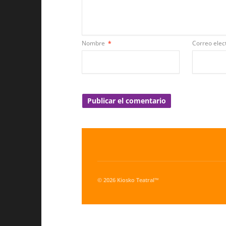
Nombre
*
Correo elec
© 2026 Kiosko Teatral™