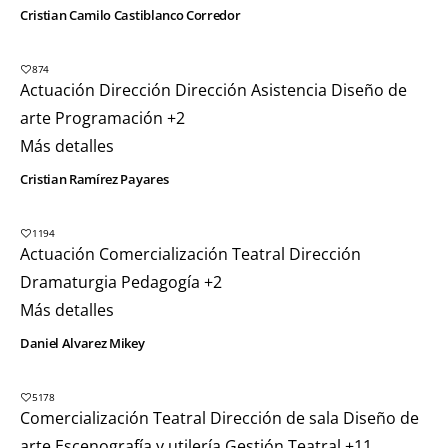
Cristian Camilo Castiblanco Corredor
874
Actuación
Dirección
Dirección Asistencia
Diseño de
arte
Programación
+2
Más detalles
Cristian Ramírez Payares
1194
Actuación
Comercialización Teatral
Dirección
Dramaturgia
Pedagogía
+2
Más detalles
Daniel Alvarez Mikey
5178
Comercialización Teatral
Dirección de sala
Diseño de
arte
Escenografía y utilería
Gestión Teatral
+11