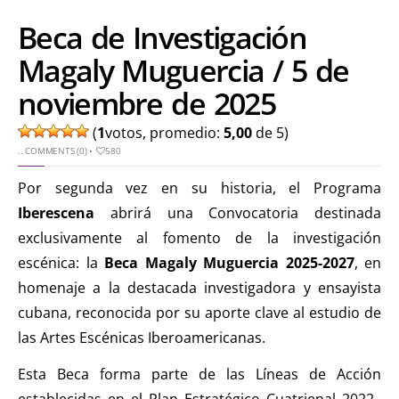
Beca de Investigación
Magaly Muguercia / 5 de
noviembre de 2025
(
1
votos, promedio:
5,00
de 5)
..
COMMENTS (0)
•
580
Por segunda vez en su historia, el Programa
Iberescena
abrirá una Convocatoria destinada
exclusivamente al fomento de la investigación
escénica: la
Beca Magaly Muguercia 2025-2027
, en
homenaje a la destacada investigadora y ensayista
cubana, reconocida por su aporte clave al estudio de
las Artes Escénicas Iberoamericanas.
Esta Beca forma parte de las Líneas de Acción
establecidas en el Plan Estratégico Cuatrienal 2022–