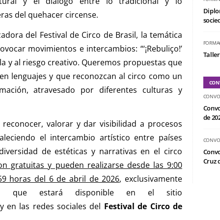
ltural y el diálogo entre lo tradicional y lo
Diplo
ras del quehacer circense.
socied
dora del Festival de Circo de Brasil, la temática
FORMA
ovocar movimientos e intercambios: “‘¡Rebuliço!’
Taller
la y al riesgo creativo. Queremos propuestas que
en lenguajes y que reconozcan al circo como un
CON
mación, atravesado por diferentes culturas y
CONVO
Convo
de 20
reconocer, valorar y dar visibilidad a procesos
taleciendo el intercambio artístico entre países
CONVO
versidad de estéticas y narrativas en el circo
Convo
Cruz d
on gratuitas y pueden realizarse desde las 9:00
59 horas del 6 de abril de 2026
, exclusivamente
a, que estará disponible en el sitio
y en las redes sociales del
Festival de Circo de