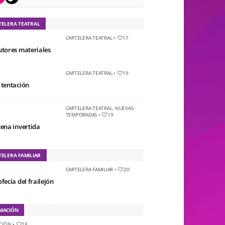
TELERA TEATRAL
CARTELERA TEATRAL
•
17
utores materiales
CARTELERA TEATRAL
•
19
 tentación
CARTELERA TEATRAL
,
NUEVAS
TEMPORADAS
•
19
cena invertida
TELERA FAMILIAR
CARTELERA FAMILIAR
•
20
fecía del frailejón
MACIÓN
CIÓN
•
18