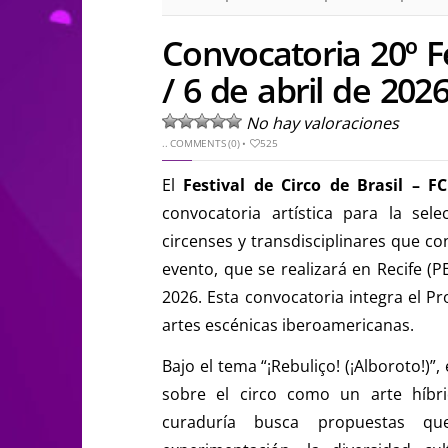
Convocatoria 20º Fe
/ 6 de abril de 202
No hay valoraciones
..
COMMENTS (0)
•
525
El
Festival de Circo de Brasil – 
convocatoria artística para la sel
circenses y transdisciplinares que co
evento, que se realizará en Recife (P
2026. Esta convocatoria integra el P
artes escénicas iberoamericanas.
Bajo el tema “¡Rebuliço! (¡Alboroto!)
sobre el circo como un arte híbri
curaduría busca propuestas qu