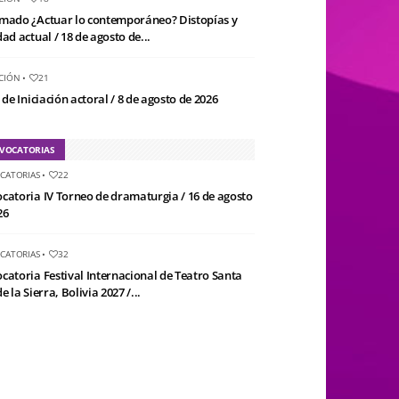
mado ¿Actuar lo contemporáneo? Distopías y
ad actual / 18 de agosto de...
CIÓN
•
21
 de Iniciación actoral / 8 de agosto de 2026
VOCATORIAS
CATORIAS
•
22
catoria IV Torneo de dramaturgia / 16 de agosto
26
CATORIAS
•
32
catoria Festival Internacional de Teatro Santa
e la Sierra, Bolivia 2027 /...