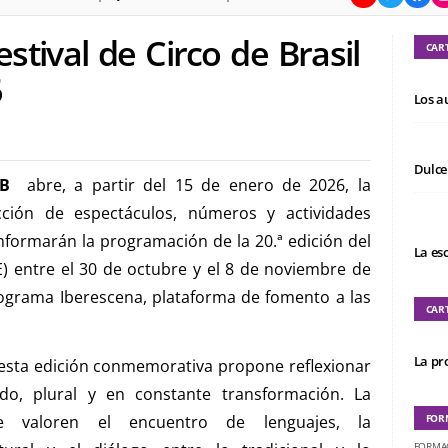
stival de Circo de Brasil
CAR
6
Los a
Dulce
FCB
abre, a partir del 15 de enero de 2026, la
ección de espectáculos, números y actividades
nformarán la programación de la 20.ª edición del
La es
E) entre el 30 de octubre y el 8 de noviembre de
rograma Iberescena, plataforma de fomento a las
CAR
La pro
”, esta edición conmemorativa propone reflexionar
do, plural y en constante transformación. La
e valoren el encuentro de lenguajes, la
FOR
FORMA