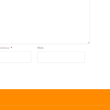
trónico
*
Web