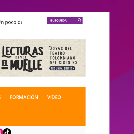
poco de locura para la cordura
KT :: |
Soma Mnemosi
poco de locura para la cordura
KT :: |
Soma Mnemosi
onal de Teatro Rosa
onal de Teatro Rosa
S
FORMACIÓN
VIDEO
book
nstagram
TikTok