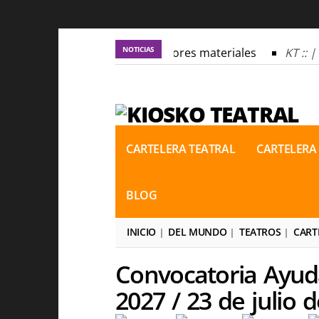
NOTICIAS
KT :: |
Los autores materiales
KT :: |
D
KT :: |
Los autores materiales
KT :: |
D
KT :: |
Convocatoria IV Torneo de dramatur
KT :: |
Convocatoria IV Torneo de dramatur
CARTELERA TEATRAL
CARTELERA
BLOG
INICIO
DEL MUNDO
TEATROS
CART
Convocatoria Ayud
2027 / 23 de julio 