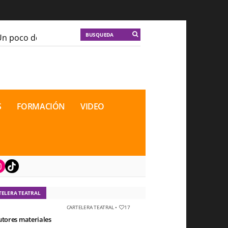
 poco de locura para la cordura
KT :: |
Soma Mnemosi
 poco de locura para la cordura
KT :: |
Soma Mnemosi
onal de Teatro Rosa
onal de Teatro Rosa
S
FORMACIÓN
VIDEO
book
nstagram
TikTok
TELERA TEATRAL
CARTELERA TEATRAL
•
17
utores materiales