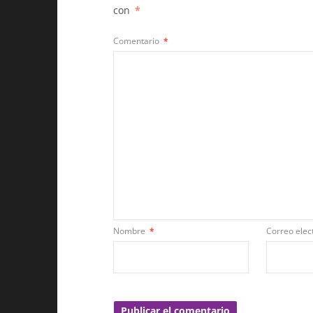
con
*
Comentario
*
Nombre
*
Correo elec