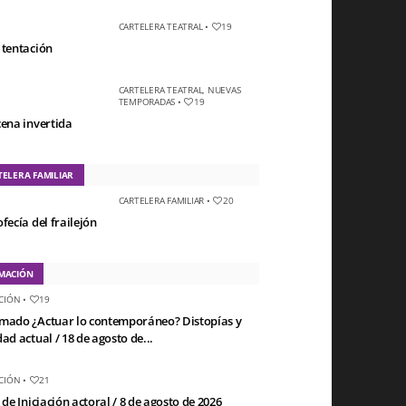
CARTELERA TEATRAL
•
19
 tentación
CARTELERA TEATRAL
,
NUEVAS
TEMPORADAS
•
19
cena invertida
TELERA FAMILIAR
CARTELERA FAMILIAR
•
20
fecía del frailejón
MACIÓN
CIÓN
•
19
mado ¿Actuar lo contemporáneo? Distopías y
ad actual / 18 de agosto de...
CIÓN
•
21
 de Iniciación actoral / 8 de agosto de 2026