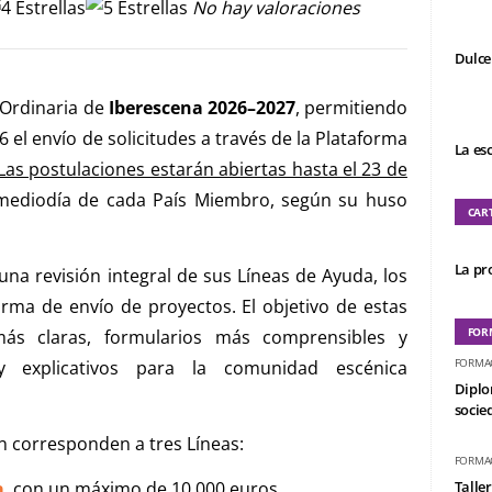
No hay valoraciones
Dulce
 Ordinaria de
Iberescena 2026–2027
, permitiendo
el envío de solicitudes a través de la Plataforma
La es
Las postulaciones estarán abiertas hasta el 23 de
l mediodía de cada País Miembro, según su huso
CAR
La pro
na revisión integral de sus Líneas de Ayuda, los
orma de envío de proyectos. El objetivo de estas
FOR
más claras, formularios más comprensibles y
FORMA
 y explicativos para la comunidad escénica
Diplo
socied
n corresponden a tres Líneas:
FORMA
a
, con un máximo de 10.000 euros.
Taller