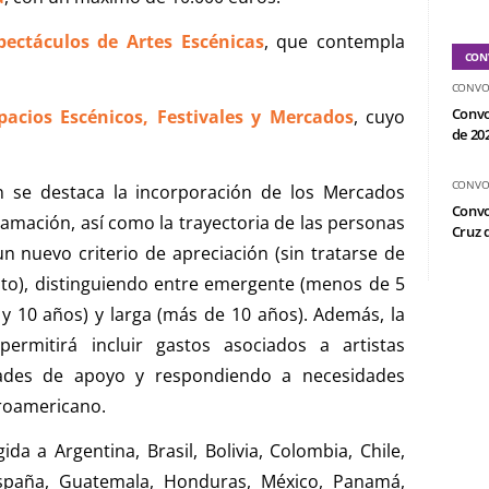
ectáculos de Artes Escénicas
, que contempla
CON
CONVO
Convo
acios Escénicos, Festivales y Mercados
, cuyo
de 20
CONVO
n se destaca la incorporación de los Mercados
Convo
amación, así como la trayectoria de las personas
Cruz d
 nuevo criterio de apreciación (sin tratarse de
to), distinguiendo entre emergente (menos de 5
 y 10 años) y larga (más de 10 años). Además, la
ermitirá incluir gastos asociados a artistas
idades de apoyo y respondiendo a necesidades
eroamericano.
da a Argentina, Brasil, Bolivia, Colombia, Chile,
 España, Guatemala, Honduras, México, Panamá,