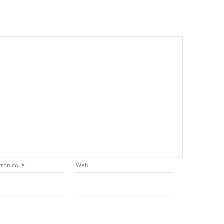
trónico
*
Web