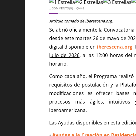
..
COMMENTS (0)
•
443
Artículo tomado de Iberescena.org.
Se abrió oficialmente la Convocatoria
desde este martes 26 de mayo de 2026 
digital disponible en
iberescena.org
.
julio de 2026
, a las 12:00 horas de
horario.
Como cada año, el Programa realizó u
requisitos de postulación y la Plataf
modificaciones es ofrecer bases 
procesos más ágiles, intuitivos
iberoamericana.
Las Ayudas disponibles en esta edició
•
Ayudas a la Creación en Residenci