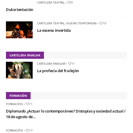
CARTELERA TEATRAL
•
9
Dulce tentación
CARTELERA TEATRAL
,
NUEVAS TEMPORADAS
•
10
La escena invertida
CARTELERA FAMILIAR
CARTELERA FAMILIAR
•
11
La profecía del frailejón
FORMACIÓN
FORMACIÓN
•
11
Diplomado ¿Actuar lo contemporáneo? Distopías y sociedad actual /
18 de agosto de...
FORMACIÓN
•
17