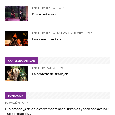
CARTELERA TEATRAL
•
16
Dulce tentación
CARTELERA TEATRAL
,
NUEVAS TEMPORADAS
•
17
La escena invertida
CARTELERA FAMILIAR
CARTELERA FAMILIAR
•
14
La profecía del frailejón
FORMACIÓN
FORMACIÓN
•
17
Diplomado ¿Actuar lo contemporáneo? Distopías y sociedad actual /
18 de agosto de...