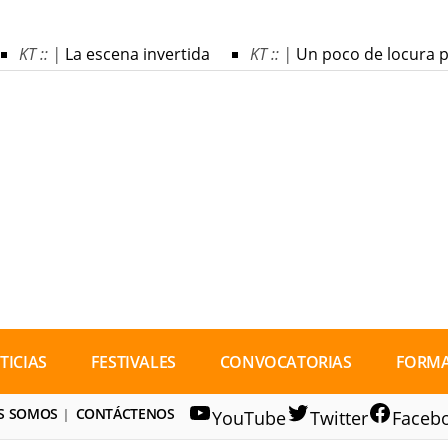
KT :: |
La escena invertida
KT :: |
Un poco de locura pa
TICIAS
FESTIVALES
CONVOCATORIAS
FORM
S SOMOS
CONTÁCTENOS
YouTube
Twitter
Faceb