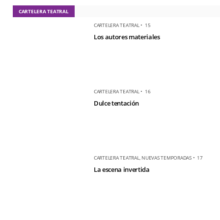
CARTELERA TEATRAL
CARTELERA TEATRAL
•
15
Los autores materiales
CARTELERA TEATRAL
•
16
Dulce tentación
CARTELERA TEATRAL
,
NUEVAS TEMPORADAS
•
17
La escena invertida