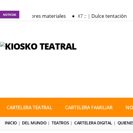
NOTICIAS
KT :: |
Los autores materiales
KT :: |
Dulce tentación
KT :: |
XV Festival Internacional de Teatro Rosa
CARTELERA TEATRAL
CARTELERA FAMILIAR
NO
INICIO
DEL MUNDO
TEATROS
CARTELERA DIGITAL
QUIENE