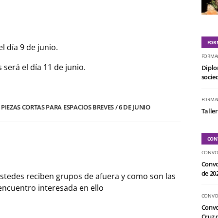
FOR
l día 9 de junio.
FORMA
será el día 11 de junio.
Diplo
socied
FORMA
PIEZAS CORTAS PARA ESPACIOS BREVES / 6 DE JUNIO
Taller
CON
CONVO
Convo
de 20
ustedes reciben grupos de afuera y como son las
encuentro interesada en ello
CONVO
Convo
Cruz d