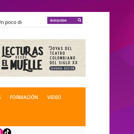
 poco de locura para la cordura
KT :: |
Soma Mnemosi
 poco de locura para la cordura
KT :: |
Soma Mnemosi
onal de Teatro Rosa
onal de Teatro Rosa
S
FORMACIÓN
VIDEO
book
nstagram
TikTok