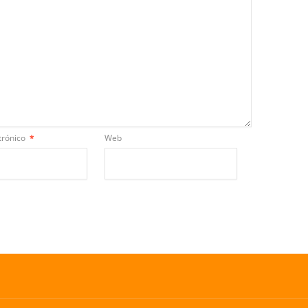
trónico
*
Web