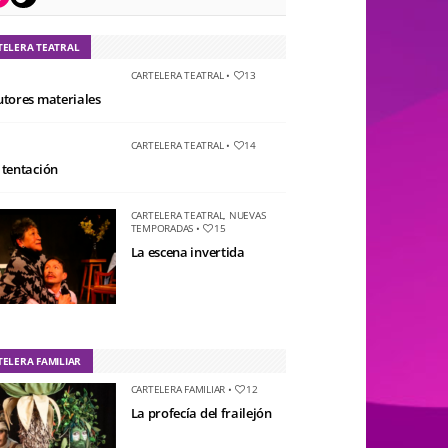
TELERA TEATRAL
CARTELERA TEATRAL
•
13
utores materiales
CARTELERA TEATRAL
•
14
 tentación
CARTELERA TEATRAL
,
NUEVAS
TEMPORADAS
•
15
La escena invertida
TELERA FAMILIAR
CARTELERA FAMILIAR
•
12
La profecía del frailejón