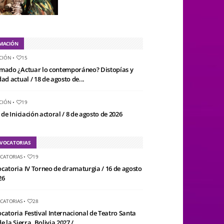
MACIÓN
CIÓN
•
15
mado ¿Actuar lo contemporáneo? Distopías y
ad actual / 18 de agosto de...
CIÓN
•
19
 de Iniciación actoral / 8 de agosto de 2026
VOCATORIAS
CATORIAS
•
19
catoria IV Torneo de dramaturgia / 16 de agosto
26
CATORIAS
•
28
catoria Festival Internacional de Teatro Santa
e la Sierra, Bolivia 2027 /...