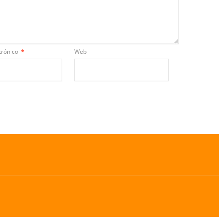
trónico
*
Web