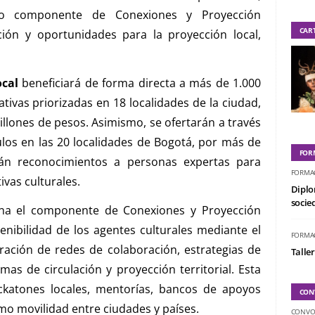
evo componente de Conexiones y Proyección
CAR
ación y oportunidades para la proyección local,
ocal
beneficiará de forma directa a más de 1.000
ativas priorizadas en 18 localidades de la ciudad,
llones de pesos. Asimismo, se ofertarán a través
los en las 20 localidades de Bogotá, por más de
FOR
án reconocimientos a personas expertas para
FORMA
ivas culturales.
Diplo
socied
na el componente de Conexiones y Proyección
tenibilidad de los agentes culturales mediante el
FORMA
ración de redes de colaboración, estrategias de
Taller
rmas de circulación y proyección territorial. Esta
ackatones locales, mentorías, bancos de apoyos
CON
omo movilidad entre ciudades y países.
CONVO