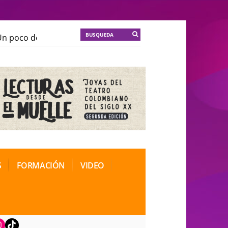
 poco de locura para la cordura
KT :: |
Soma Mnemosi
 poco de locura para la cordura
KT :: |
Soma Mnemosi
onal de Teatro Rosa
onal de Teatro Rosa
S
FORMACIÓN
VIDEO
book
nstagram
TikTok