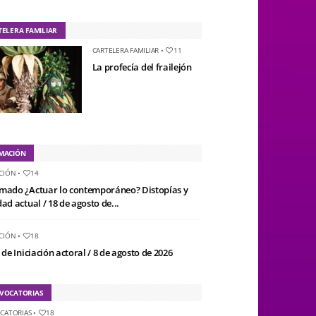
TELERA FAMILIAR
CARTELERA FAMILIAR
•
11
La profecía del frailejón
MACIÓN
CIÓN
•
14
mado ¿Actuar lo contemporáneo? Distopías y
ad actual / 18 de agosto de...
CIÓN
•
18
 de Iniciación actoral / 8 de agosto de 2026
VOCATORIAS
CATORIAS
•
18