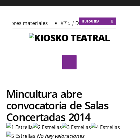
 autores materiales
KT :: |
Dulce tentación
KT :: |
profecía del frailejón
KT :: |
Spider-Marx y el ratón Baku
lomado ¿Actuar lo contemporáneo? Distopías y sociedad ac
Festival Internacional de Teatro Rosa
Mincultura abre
convocatoria de Salas
Concertadas 2014
No hay valoraciones