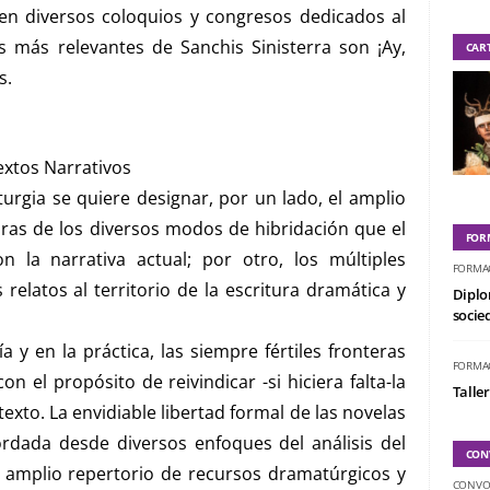
 en diversos coloquios y congresos dedicados al
s más relevantes de Sanchis Sinisterra son ¡Ay,
CAR
s.
xtos Narrativos
urgia se quiere designar, por un lado, el amplio
ras de los diversos modos de hibridación que el
FOR
 la narrativa actual; por otro, los múltiples
FORMA
elatos al territorio de la escritura dramática y
Diplo
socied
a y en la práctica, las siempre fértiles fronteras
FORMA
on el propósito de reivindicar -si hiciera falta-la
Taller
exto. La envidiable libertad formal de las novelas
ordada desde diversos enfoques del análisis del
CON
 amplio repertorio de recursos dramatúrgicos y
CONVO