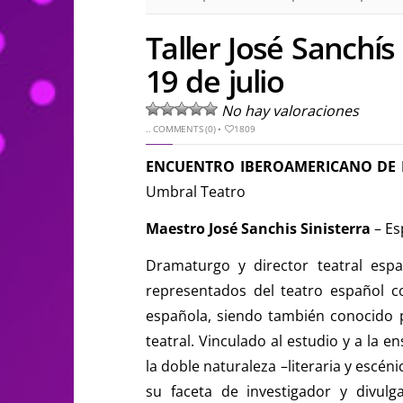
Taller José Sanchís 
19 de julio
No hay valoraciones
..
COMMENTS (0)
•
1809
ENCUENTRO IBEROAMERICANO DE 
Umbral Teatro
Maestro José Sanchis Sinisterra
– Es
Dramaturgo y director teatral esp
representados del teatro español 
española, siendo también conocido 
teatral. Vinculado al estudio y a la e
la doble naturaleza –literaria y escé
su faceta de investigador y divulg