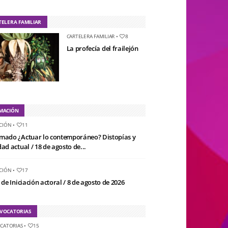
TELERA FAMILIAR
CARTELERA FAMILIAR
•
8
La profecía del frailejón
MACIÓN
CIÓN
•
11
mado ¿Actuar lo contemporáneo? Distopías y
ad actual / 18 de agosto de...
CIÓN
•
17
 de Iniciación actoral / 8 de agosto de 2026
VOCATORIAS
CATORIAS
•
15