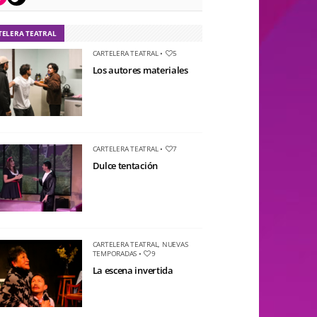
TELERA TEATRAL
CARTELERA TEATRAL
•
5
Los autores materiales
CARTELERA TEATRAL
•
7
Dulce tentación
CARTELERA TEATRAL
,
NUEVAS
TEMPORADAS
•
9
La escena invertida