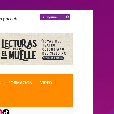
oco de locura para la cordura
KT :: |
Soma Mnemosin
oco de locura para la cordura
KT :: |
Soma Mnemosin
nal de Teatro Rosa
nal de Teatro Rosa
S
FORMACIÓN
VIDEO
book
nstagram
TikTok