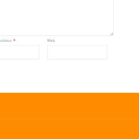
trónico
*
Web