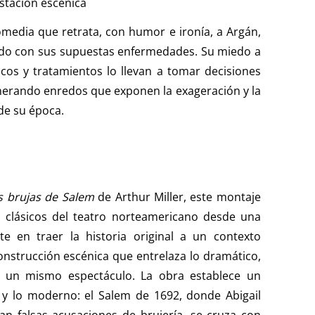
stación escénica
omedia que retrata, con humor e ironía, a Argán,
do con sus supuestas enfermedades. Su miedo a
os y tratamientos lo llevan a tomar decisiones
enerando enredos que exponen la exageración y la
 de su época.
s brujas de Salem
de Arthur Miller, este montaje
s clásicos del teatro norteamericano desde una
te en traer la historia original a un contexto
strucción escénica que entrelaza lo dramático,
en un mismo espectáculo. La obra establece un
 y lo moderno: el Salem de 1692, donde Abigail
an falsas acusaciones de brujería, se cruza con