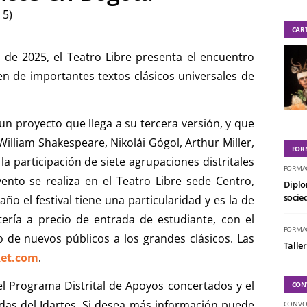
 5)
CAR
 de 2025, el Teatro Libre presenta el encuentro
n de importantes textos clásicos universales de
un proyecto que llega a su tercera versión, y que
lliam Shakespeare, Nikolái Gógol, Arthur Miller,
FOR
la participación de siete agrupaciones distritales
FORMA
ento se realiza en el Teatro Libre sede Centro,
Diplo
socied
año el festival tiene una particularidad y es la de
tería a precio de entrada de estudiante, con el
FORMA
o de nuevos públicos a los grandes clásicos. Las
Taller
ket.com
.
el Programa Distrital de Apoyos concertados y el
CON
das del Idartes. Si desea más información puede
CONVO