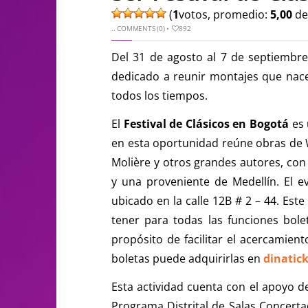
(
1
votos, promedio:
5,00
de
..
COMMENTS (0)
•
892
Del 31 de agosto al 7 de septiembre
dedicado a reunir montajes que nace
todos los tiempos.
El
Festival de Clásicos en Bogotá
es 
en esta oportunidad reúne obras de Wi
Molière y otros grandes autores, con 
y una proveniente de Medellín. El ev
ubicado en la calle 12B # 2 – 44. Este 
tener para todas las funciones bole
propósito de facilitar el acercamient
boletas puede adquirirlas en
dinatic
Esta actividad cuenta con el apoyo d
Programa Distrital de Salas Concerta