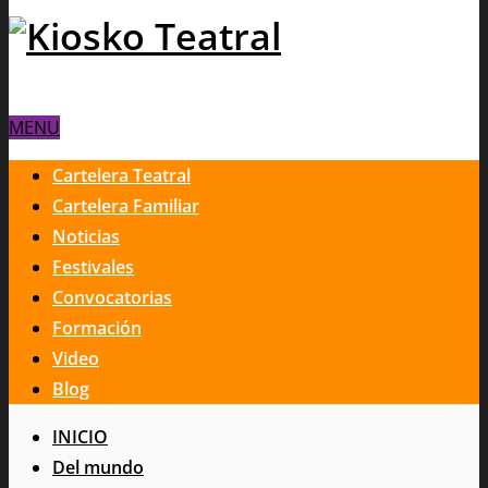
MENU
Cartelera Teatral
Cartelera Familiar
Noticias
Festivales
Convocatorias
Formación
Video
Blog
INICIO
Del mundo