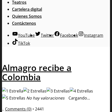
Teatros
Cartelera digital
Quienes Somos
Contáctenos
YouTube
Twitter
Facebook
Instagram
TikTok
Almagro recibe a
Colombia
No hay valoraciones
Cargando...
..
Comments (0)
•
2441