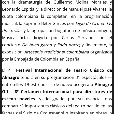
con la dramaturgia de Guillermo Molina Morales y
Leonardo Espitia, y la dirección de Manuel José Álvarez; la
cuota colombiana la completan, en la programación
musical, la soprano Betty Garcés con
Siglo de Oro en las
dos orillas
y la agrupación bogotana de música antigua,
Música ficta, dirigida por Carlos Serrano con el
concierto
De buen garbo y lindo porte
; y finalmente, la
exposición
Artesanía tradicional colombiana
organizada
por la Embajada de Colombia en España.
El 41
Festival Internacional de Teatro Clásico de
Almagro
tendrá en su programación 31 espectáculos —
entre ellos 19 estrenos—, de nuevo acogerá a
Almagro
Off – 8º Certamen Internacional para directores de
escena noveles
, y designado por su esencia, nos
compartirá importantes clásicos del teatro nacido en las
fechas del Siglo de Oro español o inspirado en obras, o