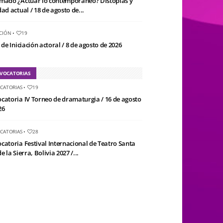
mado ¿Actuar lo contemporáneo? Distopías y
ad actual / 18 de agosto de...
CIÓN
•
19
 de Iniciación actoral / 8 de agosto de 2026
VOCATORIAS
CATORIAS
•
19
catoria IV Torneo de dramaturgia / 16 de agosto
26
CATORIAS
•
28
catoria Festival Internacional de Teatro Santa
e la Sierra, Bolivia 2027 /...