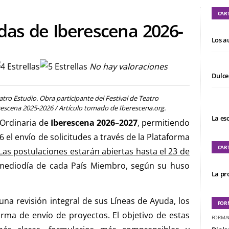
CAR
das de Iberescena 2026-
Los a
No hay valoraciones
Dulce
tro Estudio. Obra participante del Festival de Teatro
rescena 2025-2026 / Artículo tomado de Iberescena.org.
La es
 Ordinaria de
Iberescena 2026–2027
, permitiendo
el envío de solicitudes a través de la Plataforma
CAR
Las postulaciones estarán abiertas hasta el 23 de
l mediodía de cada País Miembro, según su huso
La pro
na revisión integral de sus Líneas de Ayuda, los
FOR
orma de envío de proyectos. El objetivo de estas
FORMA