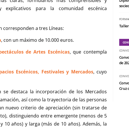
más claras, formularios más comprensibles y
Diplo
socied
 y explicativos para la comunidad escénica
FORMA
Taller
n corresponden a tres Líneas:
a
, con un máximo de 10.000 euros.
CON
CONVO
ectáculos de Artes Escénicas
, que contempla
Convo
de 20
acios Escénicos, Festivales y Mercados
, cuyo
CONVO
Convo
Cruz d
n se destaca la incorporación de los Mercados
amación, así como la trayectoria de las personas
 nuevo criterio de apreciación (sin tratarse de
to), distinguiendo entre emergente (menos de 5
 y 10 años) y larga (más de 10 años). Además, la