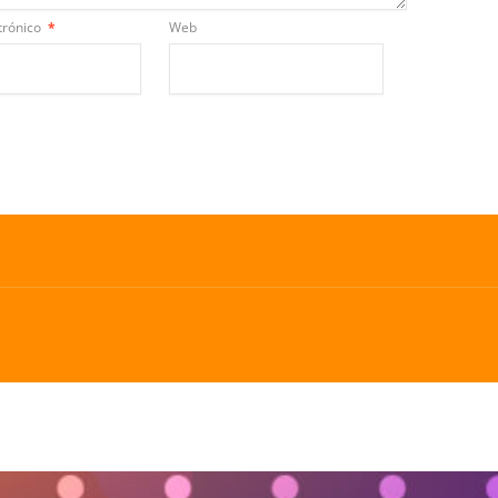
trónico
*
Web