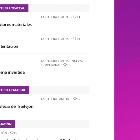
TELERA TEATRAL
CARTELERA TEATRAL
•
13
utores materiales
CARTELERA TEATRAL
•
14
 tentación
CARTELERA TEATRAL
,
NUEVAS
TEMPORADAS
•
15
cena invertida
TELERA FAMILIAR
CARTELERA FAMILIAR
•
12
fecía del frailejón
MACIÓN
CIÓN
•
15