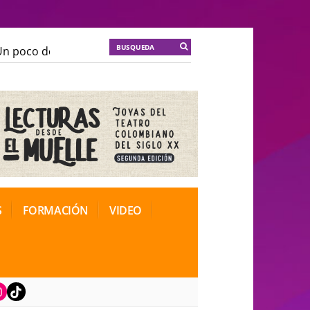
 poco de locura para la cordura
KT :: |
Soma Mnemosi
 poco de locura para la cordura
KT :: |
Soma Mnemosi
onal de Teatro Rosa
onal de Teatro Rosa
S
FORMACIÓN
VIDEO
book
nstagram
TikTok