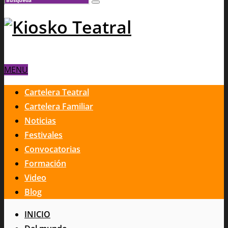
MENU
Cartelera Teatral
Cartelera Familiar
Noticias
Festivales
Convocatorias
Formación
Video
Blog
INICIO