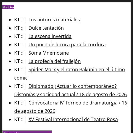
Noticias
KT :: |
Los autores materiales
KT :: |
Dulce tentación
KT :: |
La escena invertida
KT :: |
Un poco de locura para la cordura
KT :: |
Soma Mnemosine
KT :: |
La profecía del frailejón
KT :: |
Spider-Marx y el ratón Bakunin en el último
comic
KT :: |
Diplomado ¿Actuar lo contemporáneo?
Distopías y sociedad actual / 18 de agosto de 2026
KT :: |
Convocatoria IV Torneo de dramaturgia / 16
de agosto de 2026
KT :: |
XV Festival Internacional de Teatro Rosa