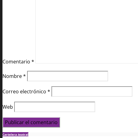
Comentario
*
Nombre
*
Correo electrónico
*
Web
Cartelera teatral