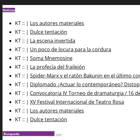
Noticias
KT :: |
Los autores materiales
KT :: |
Dulce tentación
KT :: |
La escena invertida
KT :: |
Un poco de locura para la cordura
KT :: |
Soma Mnemosine
KT :: |
La profecía del frailejón
KT :: |
Spider-Marx y el ratón Bakunin en el último co
KT :: |
Diplomado ¿Actuar lo contemporáneo? Distopía
KT :: |
Convocatoria IV Torneo de dramaturgia / 16 d
KT :: |
XV Festival Internacional de Teatro Rosa
KT :: |
Los autores materiales
KT :: |
Dulce tentación