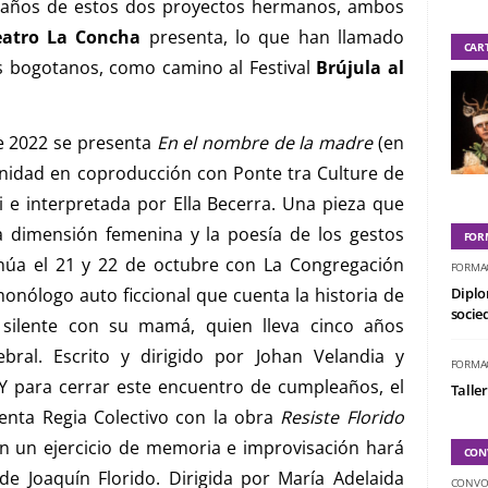
leaños de estos dos proyectos hermanos, ambos
eatro La Concha
presenta, lo que han llamado
CAR
os bogotanos, como camino al Festival
Brújula al
de 2022 se presenta
En el nombre de la madre
(en
vanidad en coproducción con Ponte tra Culture de
ri e interpretada por Ella Becerra. Una pieza que
la dimensión femenina y la poesía de los gestos
FOR
inúa el 21 y 22 de octubre con La Congregación
FORMA
monólogo auto ficcional que cuenta la historia de
Diplo
socied
n silente con su mamá, quien lleva cinco años
bral. Escrito y dirigido por Johan Velandia y
FORMA
Y para cerrar este encuentro de cumpleaños, el
Taller
enta Regia Colectivo con la obra
Resiste Florido
en un ejercicio de memoria e improvisación hará
CON
 de Joaquín Florido. Dirigida por María Adelaida
CONVO