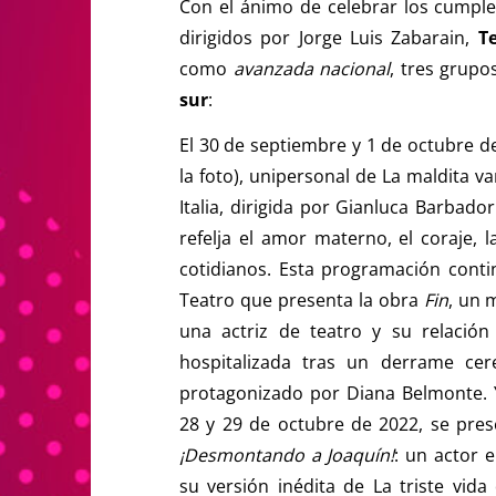
Con el ánimo de celebrar los cump
dirigidos por Jorge Luis Zabarain,
T
como
avanzada nacional
, tres grup
sur
:
El 30 de septiembre y 1 de octubre 
la foto), unipersonal de La maldita 
Italia, dirigida por Gianluca Barbado
refelja el amor materno, el coraje, 
cotidianos. Esta programación cont
Teatro que presenta la obra
Fin
, un 
una actriz de teatro y su relació
hospitalizada tras un derrame cere
protagonizado por Diana Belmonte. 
28 y 29 de octubre de 2022, se pres
¡Desmontando a Joaquín!
: un actor 
su versión inédita de La triste vida