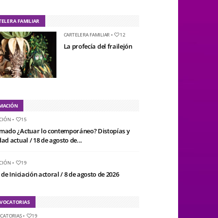
TELERA FAMILIAR
CARTELERA FAMILIAR
•
12
La profecía del frailejón
MACIÓN
CIÓN
•
15
mado ¿Actuar lo contemporáneo? Distopías y
ad actual / 18 de agosto de...
CIÓN
•
19
 de Iniciación actoral / 8 de agosto de 2026
VOCATORIAS
CATORIAS
•
19