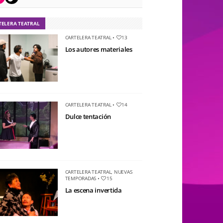
TELERA TEATRAL
CARTELERA TEATRAL
•
13
Los autores materiales
CARTELERA TEATRAL
•
14
Dulce tentación
CARTELERA TEATRAL
,
NUEVAS
TEMPORADAS
•
15
La escena invertida