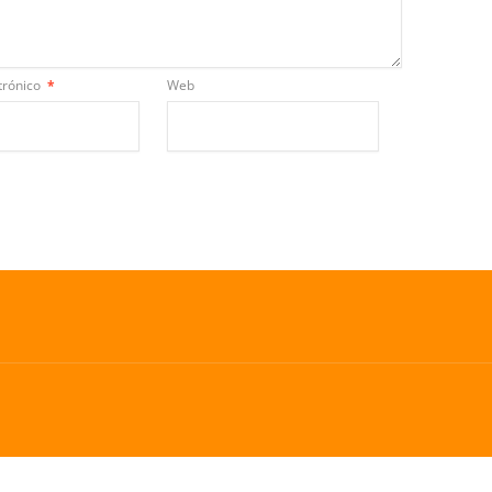
trónico
*
Web