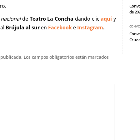
ro.
Convo
de 20
 nacional
de
Teatro
La Concha
dando clic
aquí
y
al
Brújula al sur
en
Facebook
e
Instagram
.
CONVO
Convo
Cruz d
 publicada.
Los campos obligatorios están marcados