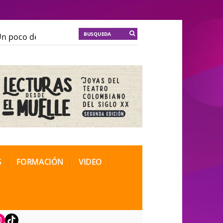
 poco de locura para la cordura
KT :: |
Soma Mnemosi
 poco de locura para la cordura
KT :: |
Soma Mnemosi
onal de Teatro Rosa
onal de Teatro Rosa
S
FORMACIÓN
VIDEO
book
nstagram
TikTok