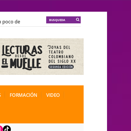
co de locura para la cordura
KT :: |
Soma Mnemosine
co de locura para la cordura
KT :: |
Soma Mnemosine
al de Teatro Rosa
al de Teatro Rosa
S
FORMACIÓN
VIDEO
book
nstagram
TikTok