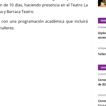
 de 10 días, haciendo presencia en el Teatro La
a y Barraca Teatro.
rá con una programación académica que incluirá
FOR
talleres.
FORMA
Diplo
socied
FORMA
Taller
CON
CONVO
Convo
de 20
CONVO
Convo
Cruz d