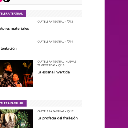
TELERA TEATRAL
CARTELERA TEATRAL
•
13
utores materiales
CARTELERA TEATRAL
•
14
 tentación
CARTELERA TEATRAL
,
NUEVAS
TEMPORADAS
•
15
La escena invertida
TELERA FAMILIAR
CARTELERA FAMILIAR
•
12
La profecía del frailejón