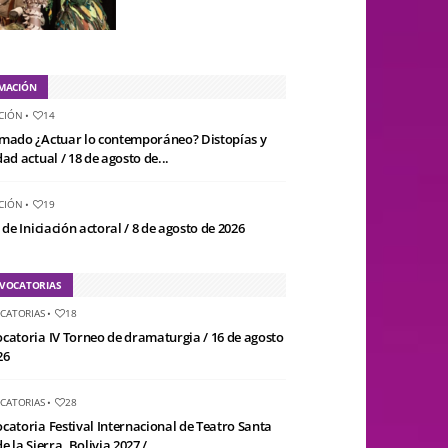
MACIÓN
CIÓN
•
14
mado ¿Actuar lo contemporáneo? Distopías y
ad actual / 18 de agosto de...
CIÓN
•
19
 de Iniciación actoral / 8 de agosto de 2026
VOCATORIAS
CATORIAS
•
18
catoria IV Torneo de dramaturgia / 16 de agosto
26
CATORIAS
•
28
catoria Festival Internacional de Teatro Santa
e la Sierra, Bolivia 2027 /...