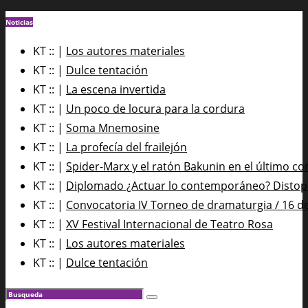
Noticias
KT :: |
Los autores materiales
KT :: |
Dulce tentación
KT :: |
La escena invertida
KT :: |
Un poco de locura para la cordura
KT :: |
Soma Mnemosine
KT :: |
La profecía del frailejón
KT :: |
Spider-Marx y el ratón Bakunin en el último co
KT :: |
Diplomado ¿Actuar lo contemporáneo? Distopía
KT :: |
Convocatoria IV Torneo de dramaturgia / 16 d
KT :: |
XV Festival Internacional de Teatro Rosa
KT :: |
Los autores materiales
KT :: |
Dulce tentación