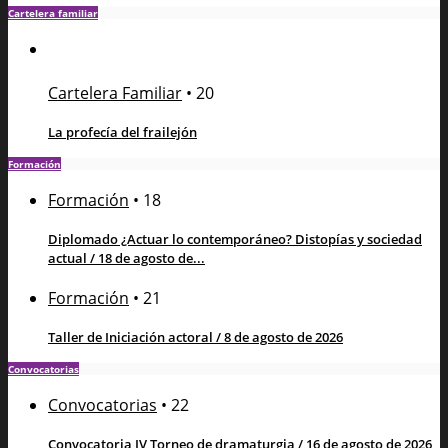
Cartelera familiar
Cartelera Familiar
•
20
La profecía del frailejón
Formación
Formación
•
18
Diplomado ¿Actuar lo contemporáneo? Distopías y sociedad
actual / 18 de agosto de...
Formación
•
21
Taller de Iniciación actoral / 8 de agosto de 2026
Convocatorias
Convocatorias
•
22
Convocatoria IV Torneo de dramaturgia / 16 de agosto de 2026