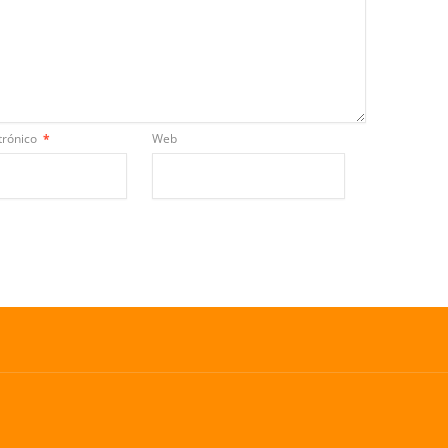
trónico
*
Web