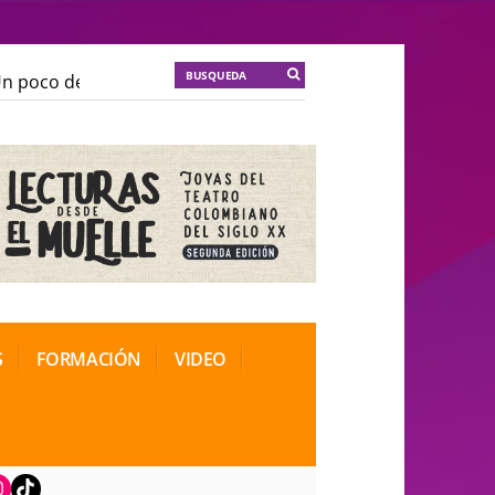
poco de locura para la cordura
KT :: |
Soma Mnemosi
poco de locura para la cordura
KT :: |
Soma Mnemosi
onal de Teatro Rosa
onal de Teatro Rosa
S
FORMACIÓN
VIDEO
book
nstagram
TikTok