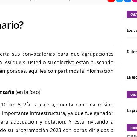
CAR
ario?
Los a
Dulce
bierta sus convocatorias para que agrupaciones
 Así que si usted o su colectivo están buscando
temporadas, aquí les compartimos la información
La es
montaña
(en la foto)
CAR
-10 km 5 Vía La calera, cuenta con una misión
La pro
 importante infraestructura, ya que fue ganador
para adecuación y dotación. Y está invitando a
FOR
de su programación 2023 con obras dirigidas a
FORMA