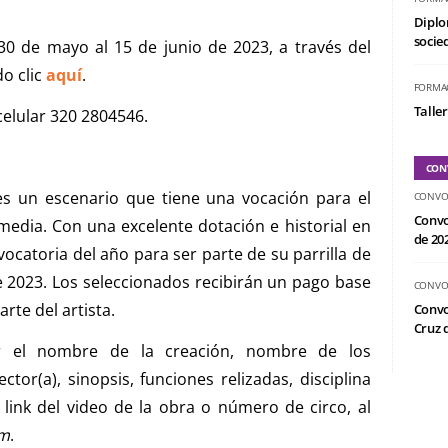
Diplo
socied
 30 de mayo al 15 de junio de 2023, a través del
o clic
aquí
.
FORMA
Taller
elular 320 2804546.
CON
es un escenario que tiene una vocación para el
CONVO
Convo
 comedia. Con una excelente dotación e historial en
de 20
ocatoria del año para ser parte de su parrilla de
 2023. Los seleccionados recibirán un pago base
CONVO
arte del artista.
Convo
Cruz d
ar el nombre de la creación, nombre de los
ctor(a), sinopsis, funciones relizadas, disciplina
 y link del video de la obra o número de circo, al
om
.