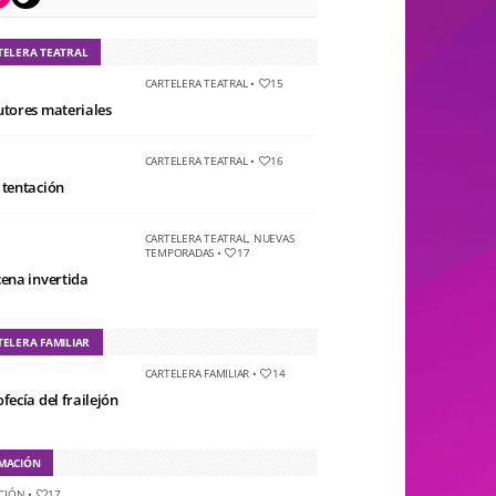
TELERA TEATRAL
CARTELERA TEATRAL
•
15
utores materiales
CARTELERA TEATRAL
•
16
 tentación
CARTELERA TEATRAL
,
NUEVAS
TEMPORADAS
•
17
cena invertida
TELERA FAMILIAR
CARTELERA FAMILIAR
•
14
fecía del frailejón
MACIÓN
CIÓN
•
17