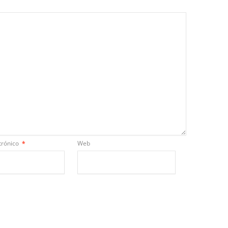
trónico
*
Web