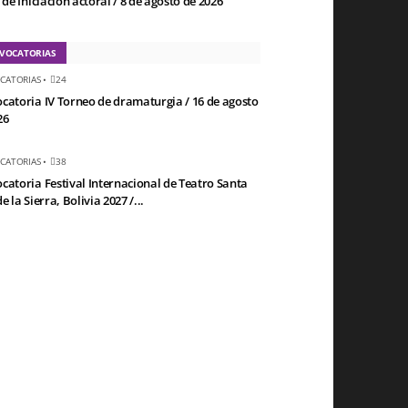
 de Iniciación actoral / 8 de agosto de 2026
VOCATORIAS
CATORIAS
•
24
catoria IV Torneo de dramaturgia / 16 de agosto
26
CATORIAS
•
38
catoria Festival Internacional de Teatro Santa
e la Sierra, Bolivia 2027 /...