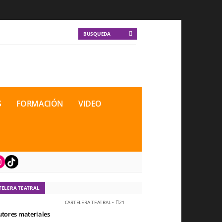
S
FORMACIÓN
VIDEO
book
nstagram
TikTok
TELERA TEATRAL
CARTELERA TEATRAL
•
21
utores materiales