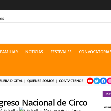
les
ara la cordura
 FAMILIAR
NOTICIAS
FESTIVALES
CONVOCATORIA
jón
ón Bakunin en el último comic
o contemporáneo? Distopías y
osto de 2026
YouTube
Twitter
Face
I
neo de dramaturgia / 16 de agosto
ELERA DIGITAL
QUIENES SOMOS
CONTÁCTENOS
ional de Teatro Rosa
CAR
greso Nacional de Circo
Los a
No hay valoraciones