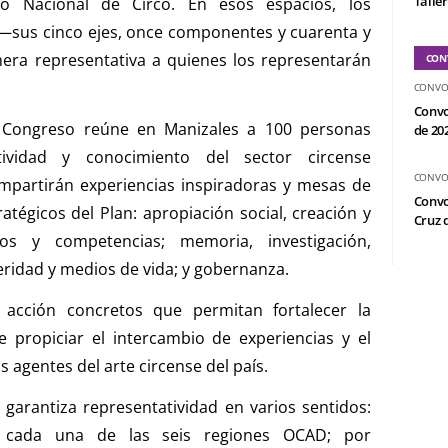
Taller
io Nacional de Circo. En esos espacios, los
 —sus cinco ejes, once componentes y cuarenta y
era representativa a quienes los representarán
CON
CONVO
Convo
l Congreso reúne en Manizales a 100 personas
de 20
tividad y conocimiento del sector circense
CONVO
mpartirán experiencias inspiradoras y mesas de
Convo
ratégicos del Plan: apropiación social, creación y
Cruz d
tos y competencias; memoria, investigación,
ridad y medios de vida; y gobernanza.
e acción concretos que permitan fortalecer la
 propiciar el intercambio de experiencias y el
s agentes del arte circense del país.
 garantiza representatividad en varios sentidos:
de cada una de las seis regiones OCAD; por