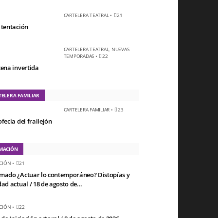
CARTELERA TEATRAL
•
21
 tentación
CARTELERA TEATRAL
,
NUEVAS
TEMPORADAS
•
22
cena invertida
TELERA FAMILIAR
CARTELERA FAMILIAR
•
23
fecía del frailejón
MACIÓN
CIÓN
•
21
mado ¿Actuar lo contemporáneo? Distopías y
ad actual / 18 de agosto de...
CIÓN
•
22