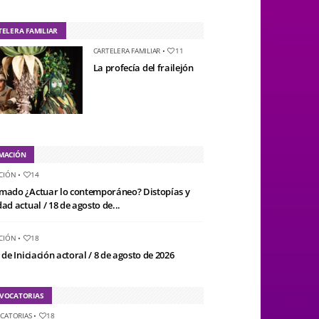
TELERA FAMILIAR
CARTELERA FAMILIAR
•
11
La profecía del frailejón
MACIÓN
CIÓN
•
14
mado ¿Actuar lo contemporáneo? Distopías y
ad actual / 18 de agosto de...
CIÓN
•
18
 de Iniciación actoral / 8 de agosto de 2026
VOCATORIAS
CATORIAS
•
18