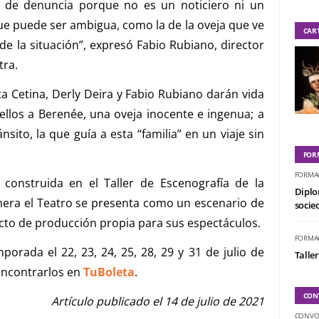
s de denuncia porque no es un noticiero ni un
ue puede ser ambigua, como la de la oveja que ve
CAR
de la situación”, expresó Fabio Rubiano, director
tra.
ta Cetina, Derly Deira y Fabio Rubiano darán vida
ellos a Berenée, una oveja inocente e ingenua; a
ánsito, la que guía a esta “familia” en un viaje sin
FOR
FORMA
 construida en el Taller de Escenografía de la
Diplo
nera el Teatro se presenta como un escenario de
socied
cto de producción propia para sus espectáculos.
FORMA
orada el 22, 23, 24, 25, 28, 29 y 31 de julio de
Taller
encontrarlos en
TuBoleta
.
CON
Artículo publicado el 14 de julio de 2021
CONVO