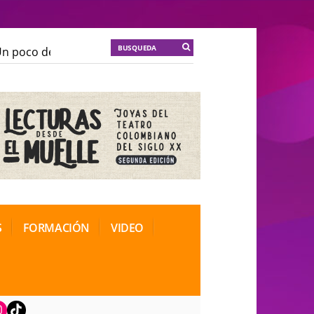
 poco de locura para la cordura
KT :: |
Soma Mnemosi
 poco de locura para la cordura
KT :: |
Soma Mnemosi
onal de Teatro Rosa
onal de Teatro Rosa
S
FORMACIÓN
VIDEO
book
nstagram
TikTok