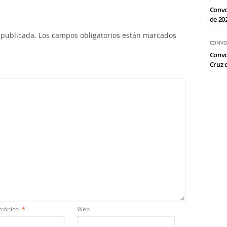
Convo
de 20
 publicada.
Los campos obligatorios están marcados
CONVO
Convo
Cruz d
trónico
*
Web