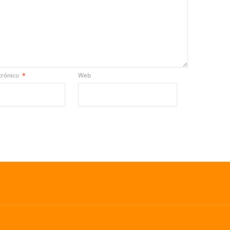
trónico
*
Web