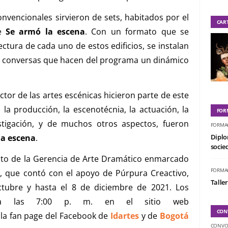
nvencionales sirvieron de sets, habitados por el
CAR
de
Se armó la escena
. Con un formato que se
ctura de cada uno de estos edificios, se instalan
a, conversas que hacen del programa un dinámico
ctor de las artes escénicas hicieron parte de este
, la producción, la escenotécnia, la actuación, la
FOR
estigación, y de muchos otros aspectos, fueron
FORMA
la escena
.
Diplo
socied
cto de la Gerencia de Arte Dramático enmarcado
FORMA
e, que contó con el apoyo de Púrpura Creactivo,
Taller
ctubre y hasta el 8 de diciembre de 2021. Los
s a las 7:00 p. m. en el sitio web
CON
n la fan page del Facebook de
Idartes
y de
Bogotá
CONVO