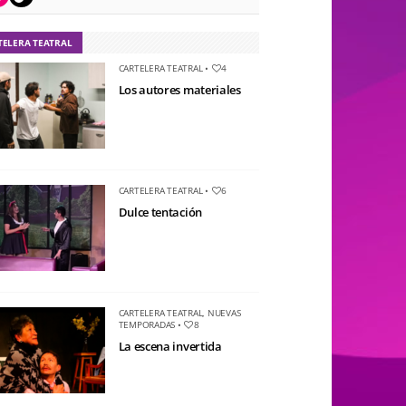
TELERA TEATRAL
CARTELERA TEATRAL
•
4
Los autores materiales
CARTELERA TEATRAL
•
6
Dulce tentación
CARTELERA TEATRAL
,
NUEVAS
TEMPORADAS
•
8
La escena invertida