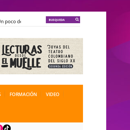
 poco de locura para la cordura
KT :: |
Soma Mnemosi
 poco de locura para la cordura
KT :: |
Soma Mnemosi
onal de Teatro Rosa
onal de Teatro Rosa
S
FORMACIÓN
VIDEO
book
nstagram
TikTok