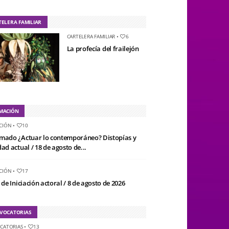
TELERA FAMILIAR
CARTELERA FAMILIAR
•
6
La profecía del frailejón
MACIÓN
CIÓN
•
10
mado ¿Actuar lo contemporáneo? Distopías y
ad actual / 18 de agosto de...
CIÓN
•
17
 de Iniciación actoral / 8 de agosto de 2026
VOCATORIAS
CATORIAS
•
13