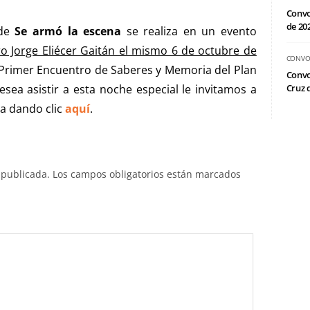
Convo
de 20
 de
Se armó la escena
se realiza en un evento
ro Jorge Eliécer Gaitán el mismo 6 de octubre de
CONVO
l Primer Encuentro de Saberes y Memoria del Plan
Convo
esea asistir a esta noche especial le invitamos a
Cruz d
a dando clic
aquí
.
 publicada.
Los campos obligatorios están marcados