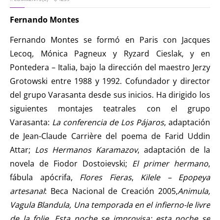
Fernando Montes
Fernando Montes se formó en Paris con Jacques
Lecoq, Mónica Pagneux y Ryzard Cieslak, y en
Pontedera – Italia, bajo la dirección del maestro Jerzy
Grotowski entre 1988 y 1992. Cofundador y director
del grupo Varasanta desde sus inicios. Ha dirigido los
siguientes montajes teatrales con el grupo
Varasanta:
La conferencia de Los Pájaros
, adaptación
de Jean-Claude Carrière del poema de Farid Uddin
Attar;
Los Hermanos Karamazov
, adaptación de la
novela de Fiodor Dostoievski;
El primer hermano
,
fábula apócrifa,
Flores Fieras
,
Kilele – Epopeya
artesanal
: Beca Nacional de Creación 2005,
Animula,
Vagula Blandula, Una temporada en el infierno-le livre
de la folie, Esta noche se improvisa: esta noche se