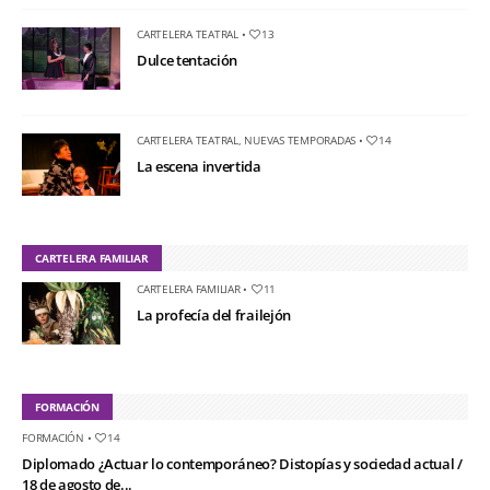
CARTELERA TEATRAL
•
13
Dulce tentación
CARTELERA TEATRAL
,
NUEVAS TEMPORADAS
•
14
La escena invertida
CARTELERA FAMILIAR
CARTELERA FAMILIAR
•
11
La profecía del frailejón
FORMACIÓN
FORMACIÓN
•
14
Diplomado ¿Actuar lo contemporáneo? Distopías y sociedad actual /
18 de agosto de...