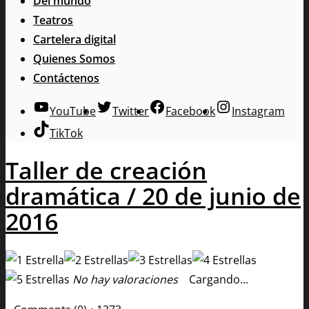
Del mundo
Teatros
Cartelera digital
Quienes Somos
Contáctenos
YouTube
Twitter
Facebook
Instagram
TikTok
Taller de creación
dramática / 20 de junio de
2016
No hay valoraciones
Cargando...