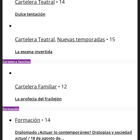
Cartelera Teatral
•
14
Dulce tentación
Cartelera Teatral
,
Nuevas temporadas
•
15
La escena invertida
Cartelera familiar
Cartelera Familiar
•
12
La profecía del frailejón
Formación
Formación
•
14
Diplomado ¿Actuar lo contemporáneo? Distopías y sociedad
actual / 18 de agosto de...