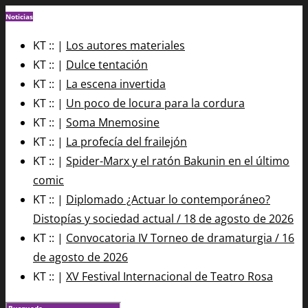
Noticias
KT :: |
Los autores materiales
KT :: |
Dulce tentación
KT :: |
La escena invertida
KT :: |
Un poco de locura para la cordura
KT :: |
Soma Mnemosine
KT :: |
La profecía del frailejón
KT :: |
Spider-Marx y el ratón Bakunin en el último
comic
KT :: |
Diplomado ¿Actuar lo contemporáneo?
Distopías y sociedad actual / 18 de agosto de 2026
KT :: |
Convocatoria IV Torneo de dramaturgia / 16
de agosto de 2026
KT :: |
XV Festival Internacional de Teatro Rosa