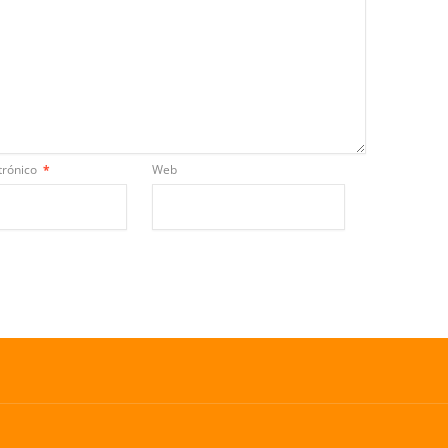
trónico
*
Web