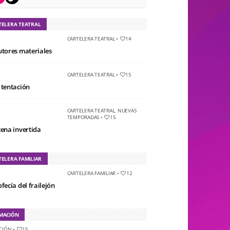
TELERA TEATRAL
CARTELERA TEATRAL
•
14
utores materiales
CARTELERA TEATRAL
•
15
 tentación
CARTELERA TEATRAL
,
NUEVAS
TEMPORADAS
•
15
cena invertida
TELERA FAMILIAR
CARTELERA FAMILIAR
•
12
fecía del frailejón
MACIÓN
CIÓN
•
15