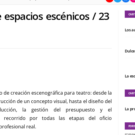
e espacios escénicos / 23
CAR
Los a
Dulce
La es
o de creación escenográfica para teatro: desde la
CAR
rucción de un concepto visual, hasta el diseño del
La pro
ducción, la gestión del presupuesto y el
recorrido por todas las etapas del oficio
profesional real.
FOR
FORMA