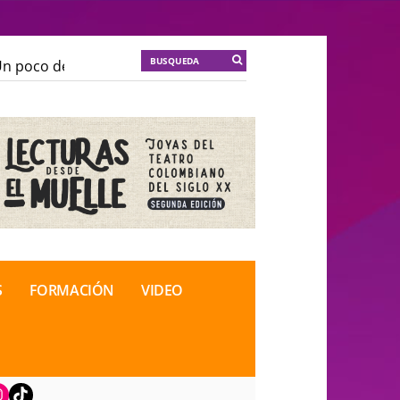
poco de locura para la cordura
KT :: |
Soma Mnemosi
poco de locura para la cordura
KT :: |
Soma Mnemosi
onal de Teatro Rosa
onal de Teatro Rosa
S
FORMACIÓN
VIDEO
book
nstagram
TikTok