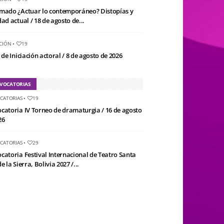
mado ¿Actuar lo contemporáneo? Distopías y
ad actual / 18 de agosto de...
CIÓN
•
19
 de Iniciación actoral / 8 de agosto de 2026
VOCATORIAS
CATORIAS
•
19
catoria IV Torneo de dramaturgia / 16 de agosto
26
CATORIAS
•
29
catoria Festival Internacional de Teatro Santa
e la Sierra, Bolivia 2027 /...