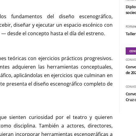
Diplo
socied
los fundamentos del diseño escenográfico,
ebir, diseñar y ejecutar un espacio escénico con
FORMA
al — desde el concepto hasta el día del estreno.
Taller
CON
ones teóricas con ejercicios prácticos progresivos.
CONVO
antes adquieren las herramientas conceptuales,
Convo
de 20
ráfico, aplicándolas en ejercicios que culminan en
te presenta el diseño escenográfico completo de
CONVO
Convo
Cruz d
que sienten curiosidad por el teatro y quieren
como disciplina. También a actores, directores,
quieran incorporar herramientas escenográficas a