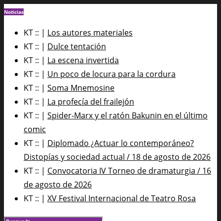
Noticias
KT :: |
Los autores materiales
KT :: |
Dulce tentación
KT :: |
La escena invertida
KT :: |
Un poco de locura para la cordura
KT :: |
Soma Mnemosine
KT :: |
La profecía del frailejón
KT :: |
Spider-Marx y el ratón Bakunin en el último
comic
KT :: |
Diplomado ¿Actuar lo contemporáneo?
Distopías y sociedad actual / 18 de agosto de 2026
KT :: |
Convocatoria IV Torneo de dramaturgia / 16
de agosto de 2026
KT :: |
XV Festival Internacional de Teatro Rosa