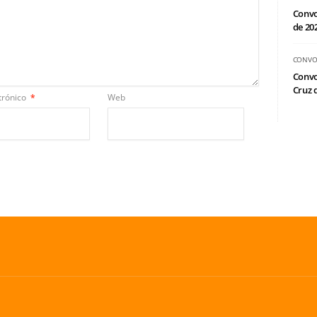
Convo
de 20
CONVO
Convo
Cruz d
trónico
*
Web