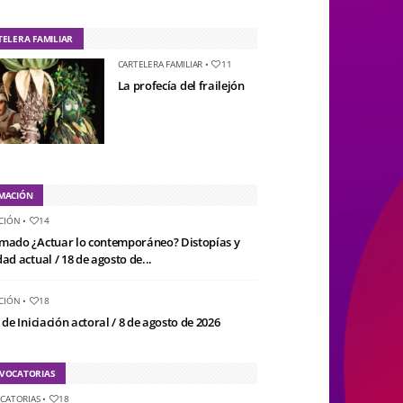
TELERA FAMILIAR
CARTELERA FAMILIAR
•
11
La profecía del frailejón
MACIÓN
CIÓN
•
14
mado ¿Actuar lo contemporáneo? Distopías y
ad actual / 18 de agosto de...
CIÓN
•
18
 de Iniciación actoral / 8 de agosto de 2026
VOCATORIAS
CATORIAS
•
18