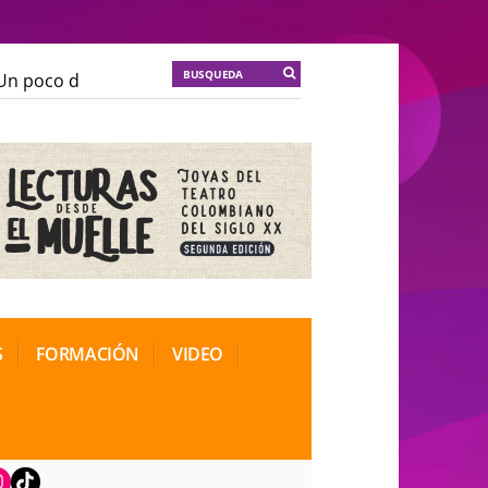
 poco de locura para la cordura
KT :: |
Soma Mnemosi
 poco de locura para la cordura
KT :: |
Soma Mnemosi
ional de Teatro Rosa
ional de Teatro Rosa
S
FORMACIÓN
VIDEO
book
nstagram
TikTok