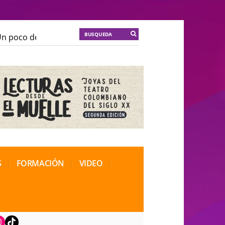
 poco de locura para la cordura
KT :: |
Soma Mnemosi
 poco de locura para la cordura
KT :: |
Soma Mnemosi
onal de Teatro Rosa
onal de Teatro Rosa
S
FORMACIÓN
VIDEO
book
nstagram
TikTok