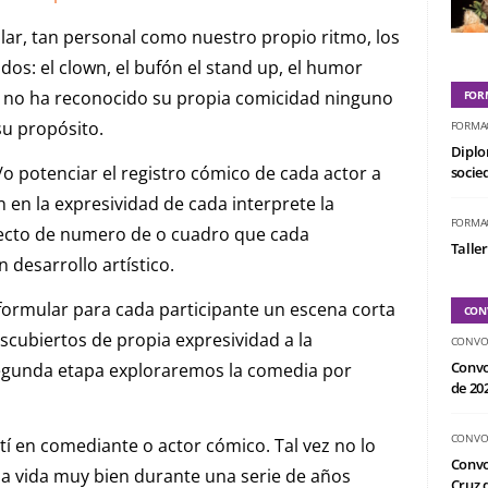
lar, tan personal como nuestro propio ritmo, los
dos: el clown, el bufón el stand up, el humor
tor no ha reconocido su propia comicidad ninguno
FOR
su propósito.
FORMA
Diplo
y/o potenciar el registro cómico de cada actor a
socied
 en la expresividad de cada interprete la
FORMA
pecto de numero de o cuadro que cada
Taller
 desarrollo artístico.
formular para cada participante un escena corta
CON
cubiertos de propia expresividad a la
CONVO
Convo
segunda etapa exploraremos la comedia por
de 20
CONVO
 en comediante o actor cómico. Tal vez no lo
Convo
la vida muy bien durante una serie de años
Cruz d