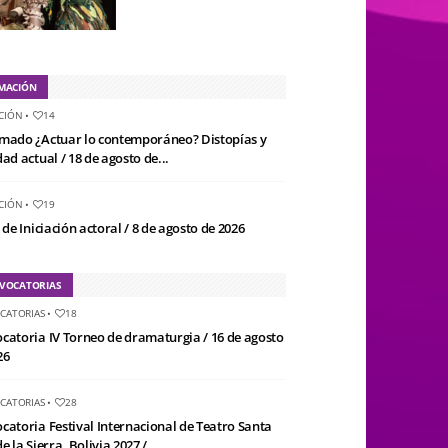
MACIÓN
CIÓN
•
14
mado ¿Actuar lo contemporáneo? Distopías y
ad actual / 18 de agosto de...
CIÓN
•
19
 de Iniciación actoral / 8 de agosto de 2026
VOCATORIAS
CATORIAS
•
18
catoria IV Torneo de dramaturgia / 16 de agosto
26
CATORIAS
•
28
catoria Festival Internacional de Teatro Santa
e la Sierra, Bolivia 2027 /...