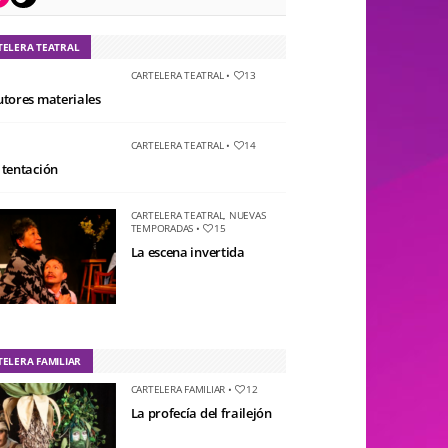
TELERA TEATRAL
CARTELERA TEATRAL
•
13
utores materiales
CARTELERA TEATRAL
•
14
 tentación
CARTELERA TEATRAL
,
NUEVAS
TEMPORADAS
•
15
La escena invertida
TELERA FAMILIAR
CARTELERA FAMILIAR
•
12
La profecía del frailejón