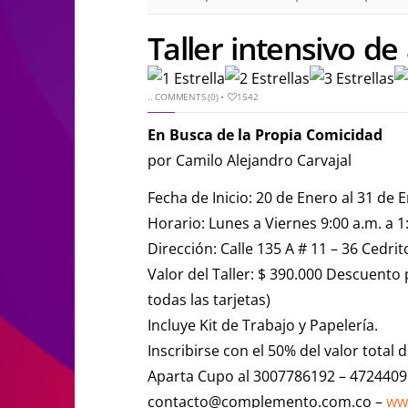
Taller intensivo de
..
COMMENTS (0)
•
1542
En Busca de la Propia Comicidad
por Camilo Alejandro Carvajal
Fecha de Inicio: 20 de Enero al 31 de 
Horario: Lunes a Viernes 9:00 a.m. a 
Dirección: Calle 135 A # 11 – 36 Cedrit
Valor del Taller: $ 390.000 Descuento
todas las tarjetas)
Incluye Kit de Trabajo y Papelería.
Inscribirse con el 50% del valor total 
Aparta Cupo al 3007786192 – 4724409
contacto@complemento.com.c
o –
ww