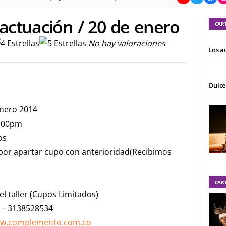
 actuación / 20 de enero
CAR
No hay valoraciones
Los a
Dulce
Enero 2014
1:00pm
os
 por apartar cupo con anterioridad(Recibimos
CAR
del taller (Cupos Limitados)
 – 3138528534
w.complemento.com.co