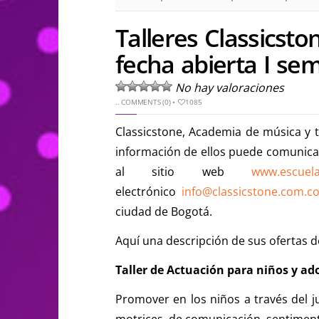
Talleres Classicsto
fecha abierta I se
No hay valoraciones
..
COMMENTS (0)
•
1085
Classicstone, Academia de música y te
información de ellos puede comunicar
al sitio web
www.escuela
electrónico
info@classicstone.com.c
ciudad de Bogotá.
Aquí una descripción de sus ofertas 
Taller de Actuación para niños y ad
Promover en los niños a través del ju
motrices, de comunicación, sentimenta