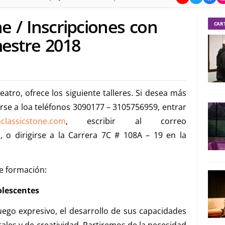
ne / Inscripciones con
CAR
mestre 2018
atro, ofrece los siguiente talleres. Si desea más
se a loa teléfonos 3090177 – 3105756959, entrar
classicstone.com
, escribir al correo
o
, o dirigirse a la Carrera 7C # 108A – 19 en la
de formación:
olescentes
ego expresivo, el desarrollo de sus capaci­dades
les y de creatividad. Partiremos de la necesidad