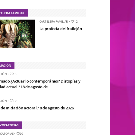
TELERA FAMILIAR
CARTELERA FAMILIAR
•
12
La profecía del frailejón
MACIÓN
CIÓN
•
15
mado ¿Actuar lo contemporáneo? Distopías y
ad actual / 18 de agosto de...
CIÓN
•
19
 de Iniciación actoral / 8 de agosto de 2026
VOCATORIAS
CATORIAS
•
20