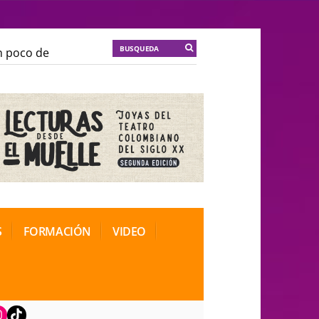
co de locura para la cordura
KT :: |
Soma Mnemosine
co de locura para la cordura
KT :: |
Soma Mnemosine
al de Teatro Rosa
al de Teatro Rosa
S
FORMACIÓN
VIDEO
book
nstagram
TikTok