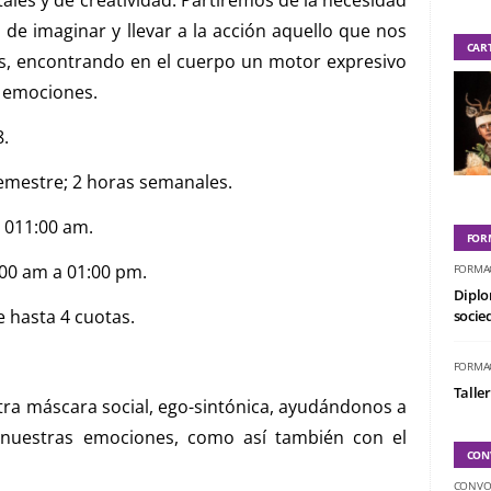
 de imaginar y llevar a la ac­ción aquello que nos
CAR
vos, encontrando en el cuerpo un motor expresivo
 emociones.
8.
mestre; 2 horas semanales.
 011:00 am.
FOR
00 am a 01:00 pm.
FORMA
Diplo
e hasta 4 cuotas.
socied
FORMA
Taller
tra máscara social, ego-sintónica, ayudándonos a
nuestras emociones, como así también con el
CON
CONVO