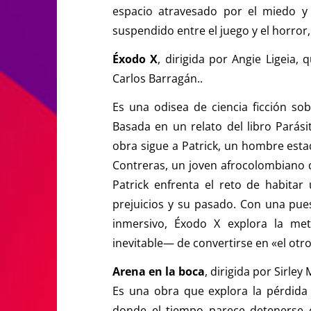
espacio atravesado por el miedo y la
suspendido entre el juego y el horror,
Éxodo X
, dirigida por Angie Ligeia,
Carlos Barragán..
Es una odisea de ciencia ficción so
Basada en un relato del libro Parási
obra sigue a Patrick, un hombre est
Contreras, un joven afrocolombiano de
Patrick enfrenta el reto de habita
prejuicios y su pasado. Con una pue
inmersivo, Éxodo X explora la me
inevitable— de convertirse en «el otro
Arena en la boca
, dirigida por Sirley
Es una obra que explora la pérdida 
donde el tiempo parece detenerse 