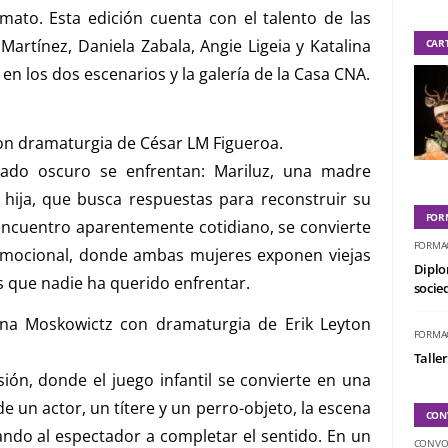
ato. Esta edición cuenta con el talento de las
 Martínez, Daniela Zabala, Angie Ligeia y Katalina
CAR
n los dos escenarios y la galería de la Casa CNA.
con dramaturgia de César LM Figueroa.
do oscuro se enfrentan: Mariluz, una madre
u hija, que busca respuestas para reconstruir su
FOR
ncuentro aparentemente cotidiano, se convierte
FORMA
emocional, donde ambas mujeres exponen viejas
Diplo
s que nadie ha querido enfrentar.
socied
ina Moskowictz con dramaturgia de Erik Leyton
FORMA
Taller
ión, donde el juego infantil se convierte en una
de un actor, un títere y un perro-objeto, la escena
CON
ando al espectador a completar el sentido. En un
CONVO