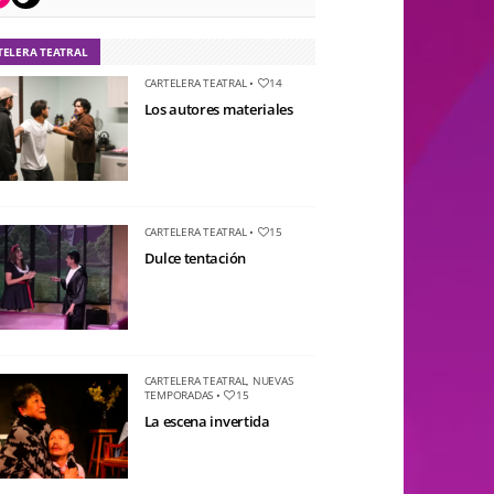
TELERA TEATRAL
CARTELERA TEATRAL
•
14
Los autores materiales
CARTELERA TEATRAL
•
15
Dulce tentación
CARTELERA TEATRAL
,
NUEVAS
TEMPORADAS
•
15
La escena invertida