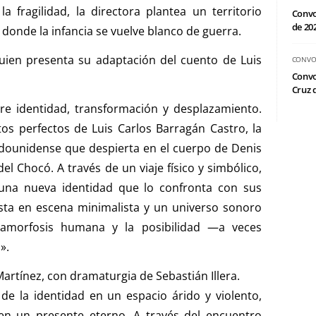
 fragilidad, la directora plantea un territorio
Convo
de 20
 donde la infancia se vuelve blanco de guerra.
 quien presenta su adaptación del cuento de Luis
CONVO
Convo
Cruz d
bre identidad, transformación y desplazamiento.
tos perfectos de Luis Carlos Barragán Castro, la
adounidense que despierta en el cuerpo de Denis
l Chocó. A través de un viaje físico y simbólico,
r una nueva identidad que lo confronta con sus
sta en escena minimalista y un universo sonoro
tamorfosis humana y la posibilidad —a veces
».
 Martínez, con dramaturgia de Sebastián Illera.
de la identidad en un espacio árido y violento,
en un presente eterno. A través del encuentro