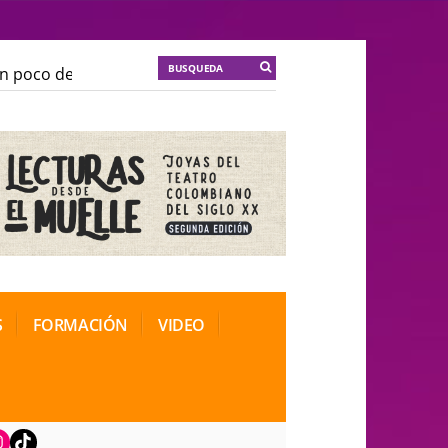
oco de locura para la cordura
KT :: |
Soma Mnemosin
oco de locura para la cordura
KT :: |
Soma Mnemosin
al de Teatro Rosa
al de Teatro Rosa
S
FORMACIÓN
VIDEO
book
nstagram
TikTok